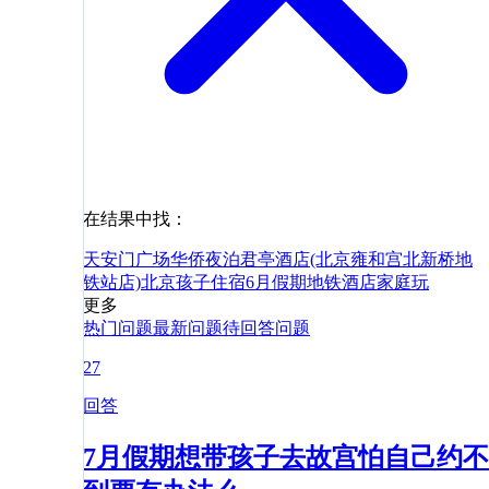
在结果中找：
天安门广场
华侨夜泊君亭酒店(北京雍和宫北新桥地
铁站店)
北京
孩子
住宿
6月
假期
地铁
酒店
家庭
玩
更多
热门问题
最新问题
待回答问题
27
回答
7月假期想带孩子去故宫怕自己约不