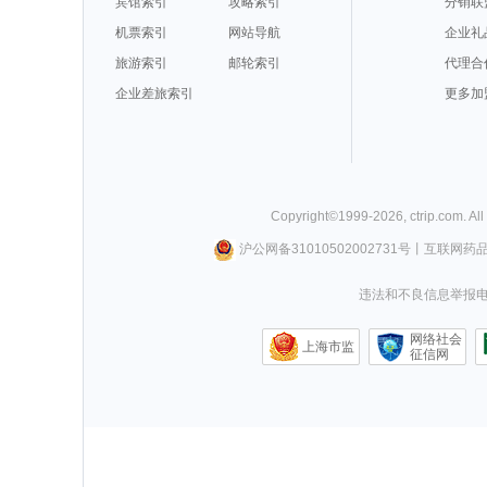
宾馆索引
攻略索引
分销联
机票索引
网站导航
企业礼
旅游索引
邮轮索引
代理合
企业差旅索引
更多加
Copyright©
1999-
2026
,
ctrip.com
. Al
沪公网备31010502002731号
丨
互联网药
违法和不良信息举报电话0
网络社会
上海市监
征信网