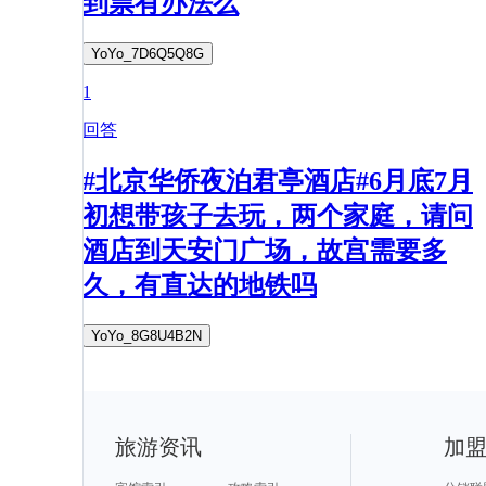
到票有办法么
YoYo_7D6Q5Q8G
1
回答
#北京华侨夜泊君亭酒店#6月底7月
初想带孩子去玩，两个家庭，请问
酒店到天安门广场，故宫需要多
久，有直达的地铁吗
YoYo_8G8U4B2N
旅游资讯
加