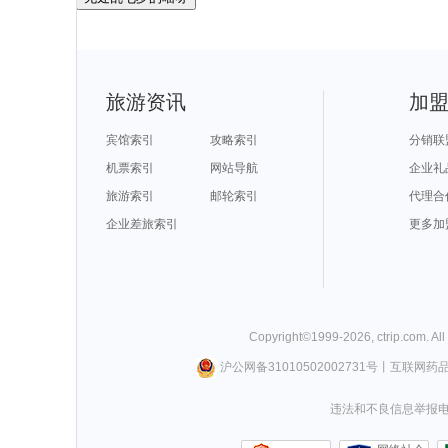
旅游资讯
加
宾馆索引
攻略索引
分销联
机票索引
网站导航
企业礼
旅游索引
邮轮索引
代理合
企业差旅索引
更多加
Copyright©
1999-
2026
,
ctrip.com
. Al
沪公网备31010502002731号
丨
互联网药
违法和不良信息举报电话0