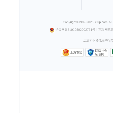
Copyright©
1999-
2026
,
ctrip.com
. Al
沪公网备31010502002731号
丨
互联网药
违法和不良信息举报电话0
网络社会
上海市监
征信网