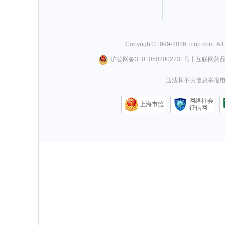
Copyright©
1999-
2026
,
ctrip.com
. Al
沪公网备31010502002731号
丨
互联网药
违法和不良信息举报电话0
网络社会
上海市监
征信网