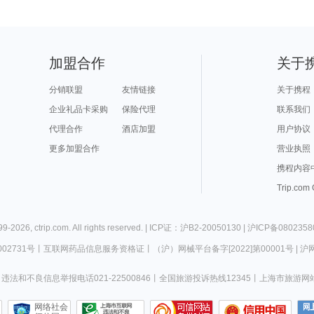
加盟合作
关于
分销联盟
友情链接
关于携程
企业礼品卡采购
保险代理
联系我们
代理合作
酒店加盟
用户协议
更多加盟合作
营业执照
携程内容
Trip.com
99-
2026
,
ctrip.com
. All rights reserved. |
ICP证：沪B2-20050130
|
沪ICP备0802358
02731号
丨
互联网药品信息服务资格证
丨
（沪）网械平台备字[2022]第00001号
|
沪网
违法和不良信息举报电话021-22500846
丨
全国旅游投诉热线12345
丨
上海市旅游网
网络社会