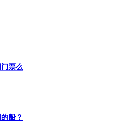
园门票么
园的船？