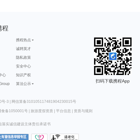
携程
携程热点
诚聘英才
隐私政策
安全中心
中心
知识产权
扫码下载携程App
 Group
算法公示
0号-3
|
网信算备310105117481904230015号
食备1050001号
|
旅游度假资质
|
平台信息
|
资质与规则
站落实诚信建设主体责任承诺书