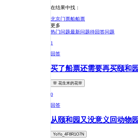
在结果中找：
北京
门票
船
船票
更多
热门问题
最新问题
待回答问题
1
回答
买了船票还需要再买颐和
🌸 花生米的花🌸
0
回答
从颐和园又没意义回动物
YoYo_4F8R1O7N