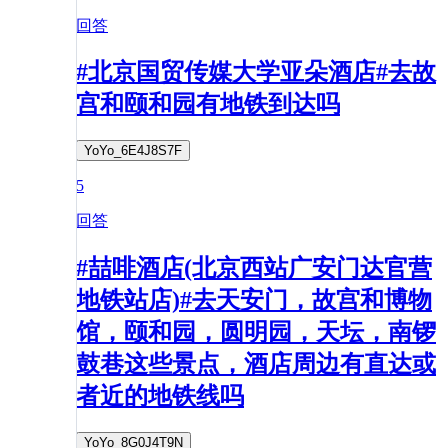
回答
#北京国贸传媒大学亚朵酒店#去故
宫和颐和园有地铁到达吗
YoYo_6E4J8S7F
5
回答
#喆啡酒店(北京西站广安门达官营
地铁站店)#去天安门，故宫和博物
馆，颐和园，圆明园，天坛，南锣
鼓巷这些景点，酒店周边有直达或
者近的地铁线吗
YoYo_8G0J4T9N