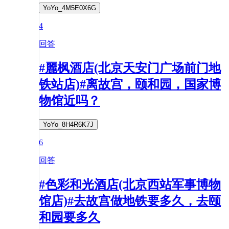
YoYo_4M5E0X6G
4
回答
#麗枫酒店(北京天安门广场前门地
铁站店)#离故宫，颐和园，国家博
物馆近吗？
YoYo_8H4R6K7J
6
回答
#色彩和光酒店(北京西站军事博物
馆店)#去故宫做地铁要多久，去颐
和园要多久