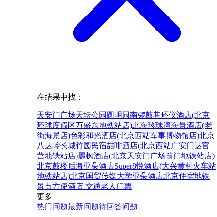
在结果中找：
天安门广场
天坛公园
圆明园
南锣鼓巷
环仪酒店(北京
环球度假区万盛东地铁站店)
北海珍珠湾海景酒店(老
街海景店)
色彩和光酒店(北京西站军事博物馆店)
北京
八达岭长城竹园民宿
喆啡酒店(北京西站广安门达官
营地铁站店)
麗枫酒店(北京天安门广场前门地铁站店)
北京鼓楼后海亚朵酒店
Super8悦酒店(大兴黄村火车站
地铁站店)
北京国贸传媒大学亚朵酒店
北京
住宿
地铁
景点
方便
酒店
交通
老人
门票
更多
热门问题
最新问题
待回答问题