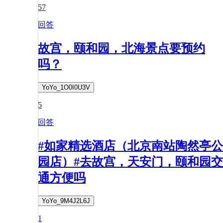
57
回答
故宫，颐和园，北海景点要预约
吗？
YoYo_1O0I0U3V
5
回答
#如家精选酒店（北京南站陶然亭公
园店）#去故宫，天安门，颐和园交
通方便吗
YoYo_9M4J2L6J
1