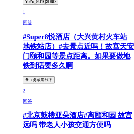
YoYo_8U1Q3D6D
1
回答
#Super8悦酒店（大兴黄村火车站
地铁站店）#去景点近吗！故宫天安
门颐和园等景点距离。如果要做地
铁到话要多久啊
🍿（勇敢追线下
2
回答
#北京鼓楼亚朵酒店#离颐和园 故宫
远吗 带老人小孩交通方便吗