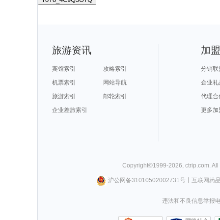
旅游资讯
加
宾馆索引
攻略索引
分销联
机票索引
网站导航
企业礼
旅游索引
邮轮索引
代理合
企业差旅索引
更多加
Copyright©
1999-
2026
,
ctrip.com
. Al
沪公网备31010502002731号
丨
互联网药
违法和不良信息举报电话0