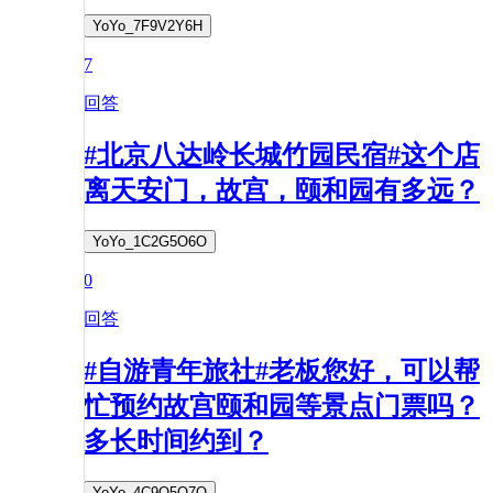
YoYo_7F9V2Y6H
7
回答
#北京八达岭长城竹园民宿#这个店
离天安门，故宫，颐和园有多远？
YoYo_1C2G5O6O
0
回答
#自游青年旅社#老板您好，可以帮
忙预约故宫颐和园等景点门票吗？
多长时间约到？
YoYo_4C9Q5O7Q