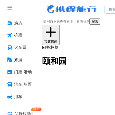
搜索
酒店
机票
我要提问
火车票
问答标签
颐和园
旅游
门票·活动
汽车·船票
用车
NEW
AI行程助手