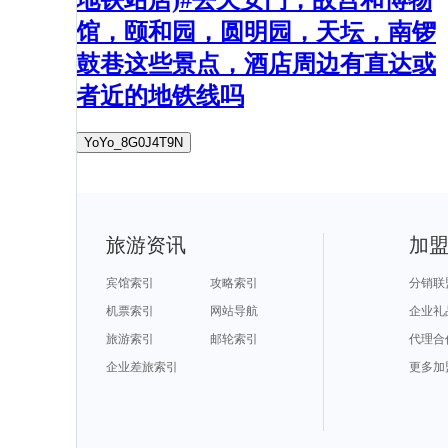
馆，颐和园，圆明园，天坛，南锣
鼓巷这些景点，酒店周边有直达或
者近的地铁线吗
YoYo_8G0J4T9N
旅游资讯
加
宾馆索引
攻略索引
分销联
机票索引
网站导航
企业礼
旅游索引
邮轮索引
代理合
企业差旅索引
更多加