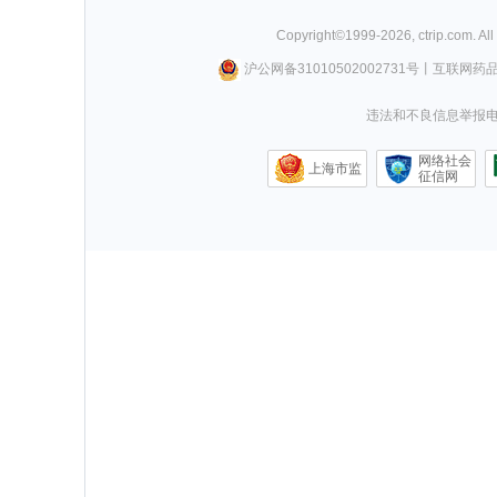
Copyright©
1999-
2026
,
ctrip.com
. Al
沪公网备31010502002731号
丨
互联网药
违法和不良信息举报电话0
网络社会
上海市监
征信网