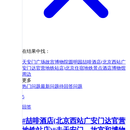
在结果中找：
天安门广场
故宫博物院
圆明园
喆啡酒店(北京西站广
安门达官营地铁站店)
北京
住宿
地铁
景点
酒店
博物馆
周边
更多
热门问题
最新问题
待回答问题
5
回答
#喆啡酒店(北京西站广安门达官营
地铁站店)#去天安门，故宫和博物