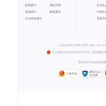
机票索引
网站导航
企业礼
旅游索引
邮轮索引
代理合
企业差旅索引
更多加
Copyright©
1999-
2026
,
ctrip.com
. Al
沪公网备31010502002731号
丨
互联网药
违法和不良信息举报电话0
网络社会
上海市监
征信网