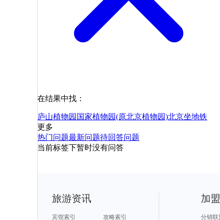
在结果中找：
庐山植物园
国家植物园(原北京植物园)
北京
坐地铁
更多
热门问题
最新问题
待回答问题
当前标签下暂时没有问答
旅游资讯
加
宾馆索引
攻略索引
分销联