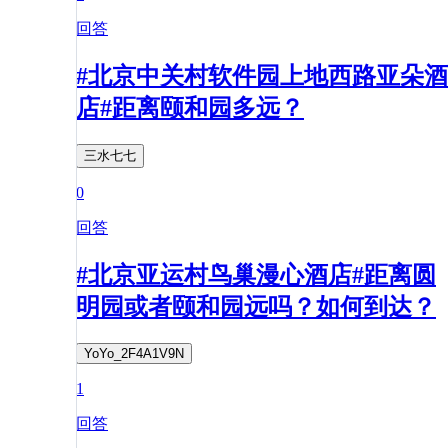
回答
#北京中关村软件园上地西路亚朵酒
店#距离颐和园多远？
三水七七
0
回答
#北京亚运村鸟巢漫心酒店#距离圆
明园或者颐和园远吗？如何到达？
YoYo_2F4A1V9N
1
回答