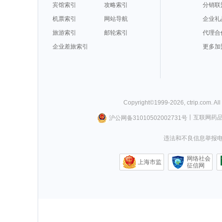
宾馆索引
攻略索引
分销联
机票索引
网站导航
企业礼
旅游索引
邮轮索引
代理合
企业差旅索引
更多加
Copyright©
1999-
2026
,
ctrip.com
. Al
沪公网备31010502002731号
丨
互联网药
违法和不良信息举报电话0
网络社会
上海市监
征信网