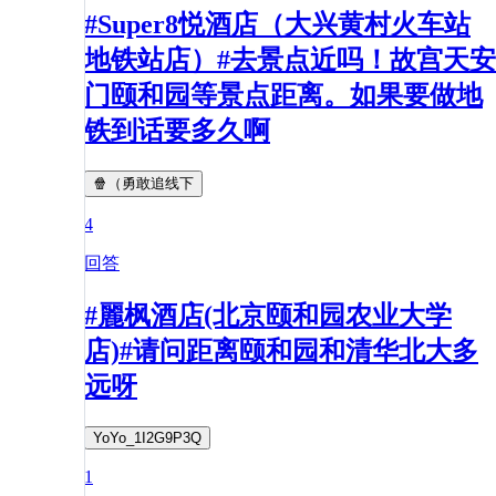
#Super8悦酒店（大兴黄村火车站
地铁站店）#去景点近吗！故宫天安
门颐和园等景点距离。如果要做地
铁到话要多久啊
🍿（勇敢追线下
4
回答
#麗枫酒店(北京颐和园农业大学
店)#请问距离颐和园和清华北大多
远呀
YoYo_1I2G9P3Q
1