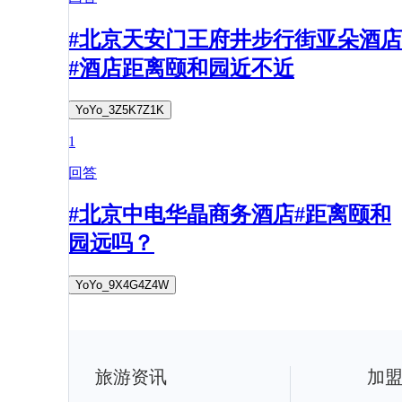
#北京天安门王府井步行街亚朵酒店
#酒店距离颐和园近不近
YoYo_3Z5K7Z1K
1
回答
#北京中电华晶商务酒店#距离颐和
园远吗？
YoYo_9X4G4Z4W
旅游资讯
加