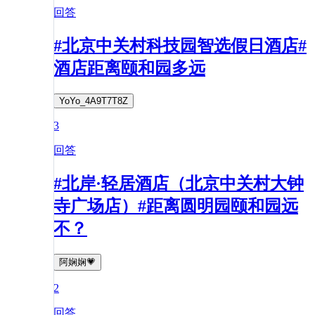
回答
#北京中关村科技园智选假日酒店#
酒店距离颐和园多远
YoYo_4A9T7T8Z
3
回答
#北岸·轻居酒店（北京中关村大钟
寺广场店）#距离圆明园颐和园远
不？
阿娴娴💗
2
回答