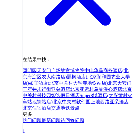
在结果中找：
圆明园
天安门广场
故宫博物院
中电华晶商务酒店(北
京海淀区农大南路店)
麗枫酒店(北京颐和园农业大学
店)
如宜酒店(北京中关村大钟寺地铁站店)
北京天安门
王府井步行街亚朵酒店
北京亚运村鸟巢漫心酒店
北京
中关村科技园智选假日酒店
Super8悦酒店(大兴黄村火
车站地铁站店)
北京中关村软件园上地西路亚朵酒店
北京
住宿
酒店
交通
地铁
景点
更多
热门问题
最新问题
待回答问题
1