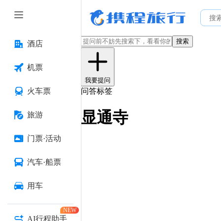
搜索
酒店
机票
我要提问
火车票
问答标签
显通寺
旅游
门票·活动
汽车·船票
用车
NEW
AI行程助手