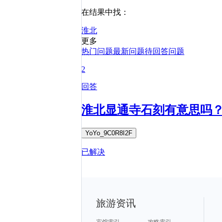
在结果中找：
淮北
更多
热门问题
最新问题
待回答问题
2
回答
淮北显通寺石刻有意思吗
YoYo_9C0R8I2F
已解决
旅游资讯
宾馆索引
攻略索引