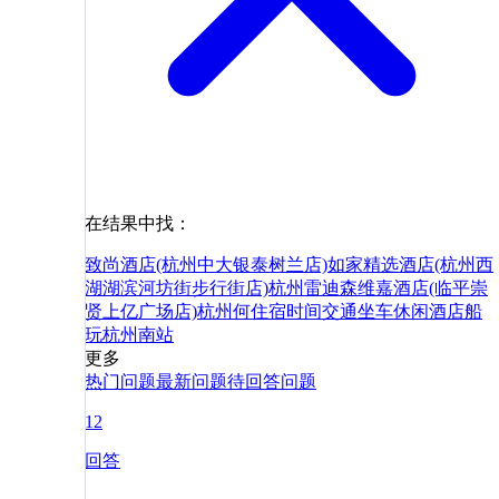
在结果中找：
致尚酒店(杭州中大银泰树兰店)
如家精选酒店(杭州西
湖湖滨河坊街步行街店)
杭州雷迪森维嘉酒店(临平崇
贤上亿广场店)
杭州
何
住宿
时间
交通
坐车
休闲
酒店
船
玩
杭州南站
更多
热门问题
最新问题
待回答问题
12
回答