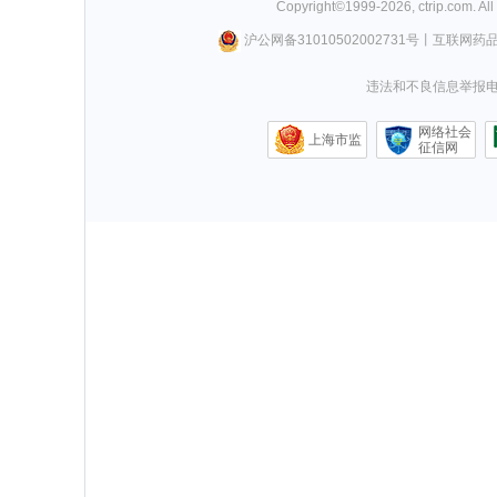
Copyright©
1999-
2026
,
ctrip.com
. Al
沪公网备31010502002731号
丨
互联网药
违法和不良信息举报电话0
网络社会
上海市监
征信网