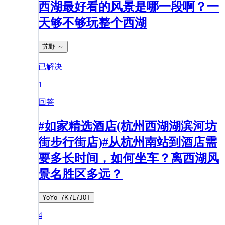
西湖最好看的风景是哪一段啊？一
天够不够玩整个西湖
艽野 ～
已解决
1
回答
#如家精选酒店(杭州西湖湖滨河坊
街步行街店)#从杭州南站到酒店需
要多长时间，如何坐车？离西湖风
景名胜区多远？
YoYo_7K7L7J0T
4