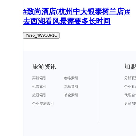
#致尚酒店(杭州中大银泰树兰店)#
去西湖看风景需要多长时间
YoYo_4W9O0F1C
旅游资讯
加
宾馆索引
攻略索引
分销联
机票索引
网站导航
企业礼
旅游索引
邮轮索引
代理合
企业差旅索引
更多加