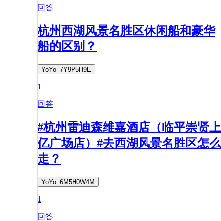
回答
杭州西湖风景名胜区休闲船和豪华
船的区别？
YoYo_7Y9P5H9E
1
回答
#杭州雷迪森维嘉酒店（临平崇贤上
亿广场店）#去西湖风景名胜区怎么
走？
YoYo_6M5H0W4M
1
回答