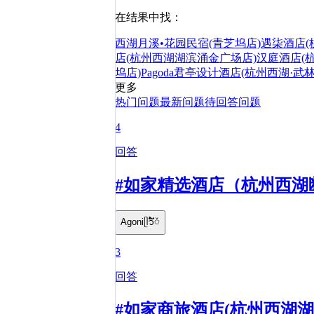
在结果中找：
西湖月溪•花园民宿(青芝坞店)
遇柒酒店(
店(杭州西湖湖滨涌金广场店)
汉庭酒店(
坞店)
Pagoda君亭设计酒店(杭州西湖·武
更多
热门问题
最新问题
待回答问题
4
回答
#如家精选酒店（杭州西湖
Agoniᥫ᭡້໌ᮨ
3
回答
#如家商旅酒店(杭州西湖