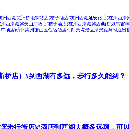
杭州西湖龙翔桥地铁站店)
桔子酒店(杭州西湖延安路店)
杭州西湖
杭州西湖湖滨吴山广场店)
桔子酒店(杭州西湖湖滨店)
断桥残雪
雷
林广场店)
杭州
惠州
萧山区
住宿
酒店
时间
景点
景区
湖景
距离
附近
出
断桥店）#到西湖有多远，步行多久能到？
湖滨步行街店)#酒店到西湖大概多远啊，可