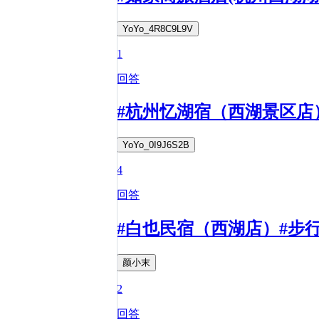
YoYo_4R8C9L9V
1
回答
#杭州忆湖宿（西湖景区店
YoYo_0I9J6S2B
4
回答
#白也民宿（西湖店）#步
颜小末
2
回答