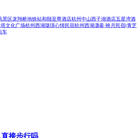
风景区龙翔桥地铁站和颐至尊酒店
杭州中山西子湖酒店
五星湾酒
峰塔
文化广场
杭州西湖珑璟心情民宿
杭州西湖溋銮·映月民宿(青芝
租车
以直接步行吗