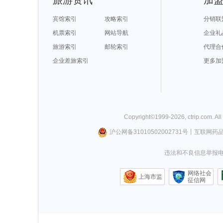
宾馆索引
攻略索引
分销联
机票索引
网站导航
企业礼
旅游索引
邮轮索引
代理合
企业差旅索引
更多加
Copyright©
1999-
2026
,
ctrip.com
. Al
沪公网备31010502002731号
丨
互联网药
违法和不良信息举报电话0
网络社会
上海市监
征信网