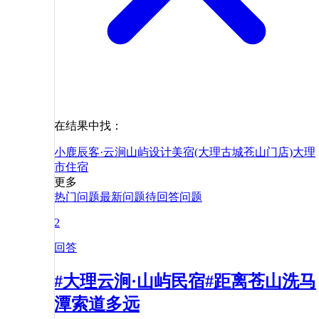
在结果中找：
小鹿辰客·云涧山屿设计美宿(大理古城苍山门店)
大理
市
住宿
更多
热门问题
最新问题
待回答问题
2
回答
#大理云涧·山屿民宿#距离苍山洗马
潭索道多远