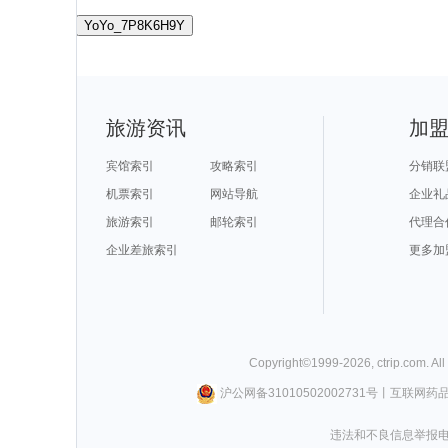
YoYo_7P8K6H9Y
旅游资讯
加
宾馆索引
攻略索引
分销联
机票索引
网站导航
企业礼
旅游索引
邮轮索引
代理合
企业差旅索引
更多加
Copyright©
1999-
2026
,
ctrip.com
. Al
沪公网备31010502002731号
丨
互联网药
违法和不良信息举报电话0