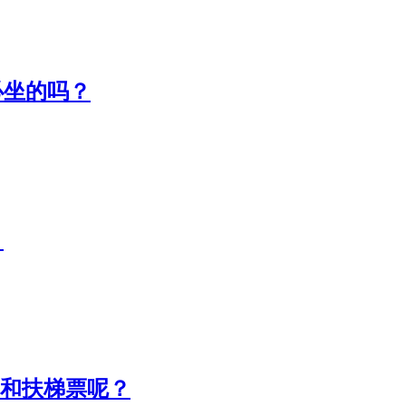
必坐的吗？
？
车和扶梯票呢？