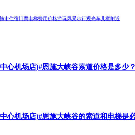
施市
住宿
门票
电梯
费用
价格
游玩
风景
步行
观光车
儿童
附近
化中心机场店)#恩施大峡谷索道价格是多少
化中心机场店)#恩施大峡谷的索道和电梯是