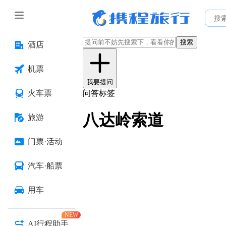
搜索
酒店
机票
我要提问
火车票
问答标签
八达岭索道
旅游
门票·活动
汽车·船票
用车
NEW
AI行程助手