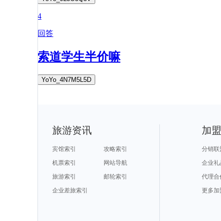
4
回答
索道学生半价嘛
YoYo_4N7M5L5D
旅游资讯
加
宾馆索引
攻略索引
分销联
机票索引
网站导航
企业礼
旅游索引
邮轮索引
代理合
企业差旅索引
更多加