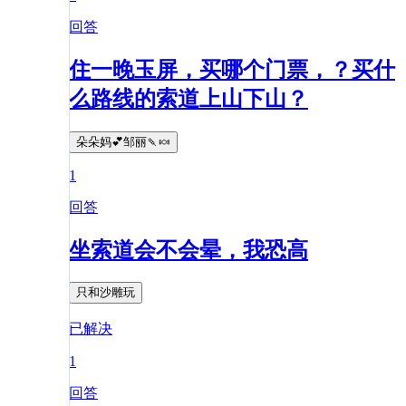
回答
住一晚玉屏，买哪个门票，？买什
么路线的索道上山下山？
朵朵妈💕邹丽🍡🍬
1
回答
坐索道会不会晕，我恐高
只和沙雕玩
已解决
1
回答