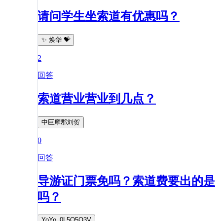
请问学生坐索道有优惠吗？
✨ 焕华 💝
2
回答
索道营业营业到几点？
中巨摩郡刘贺
0
回答
导游证门票免吗？索道费要出的是
吗？
YoYo_0L5O5Q3V