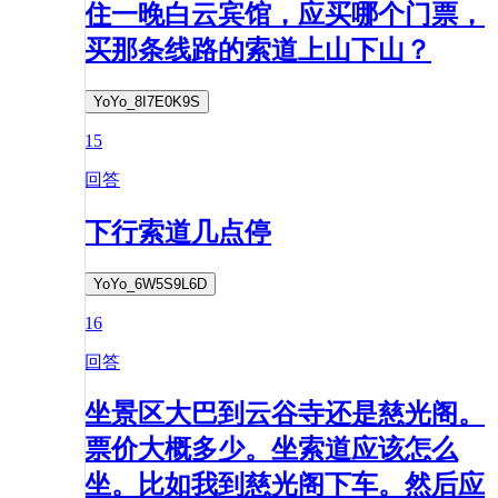
住一晚白云宾馆，应买哪个门票，
买那条线路的索道上山下山？
YoYo_8I7E0K9S
15
回答
下行索道几点停
YoYo_6W5S9L6D
16
回答
坐景区大巴到云谷寺还是慈光阁。
票价大概多少。坐索道应该怎么
坐。比如我到慈光阁下车。然后应