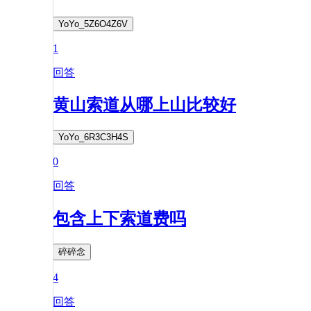
YoYo_5Z6O4Z6V
1
回答
黄山索道从哪上山比较好
YoYo_6R3C3H4S
0
回答
包含上下索道费吗
碎碎念
4
回答