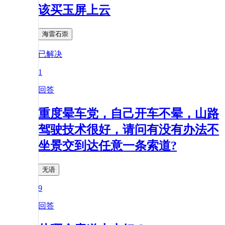
该买玉屏上云
海雷石崇
已解决
1
回答
重度晕车党，自己开车不晕，山路
驾驶技术很好，请问有没有办法不
坐景交到达任意一条索道?
无语
9
回答