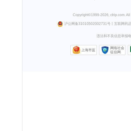
Copyright©
1999-
2026
,
ctrip.com
. Al
沪公网备31010502002731号
丨
互联网药
违法和不良信息举报电话0
网络社会
上海市监
征信网