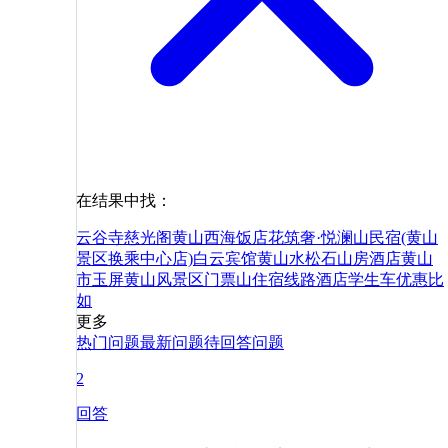
在结果中找：
云谷寺
慈光阁
黄山西海饭店
花筑奢·悦澜山民宿(黄山
景区换乘中心店)
白云宾馆
黄山水松石山房酒店
黄山
市
玉屏
黄山风景区
门票
山
住宿
线路
酒店
学生
车
优惠
比
如
更多
热门问题
最新问题
待回答问题
2
回答