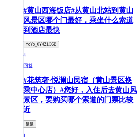
#黄山西海饭店#从黄山北站到黄山
风景区哪个门最好，乘坐什么索道
到酒店最快
YoYo_0Y4Z1O5B
4
回答
#花筑奢·悦澜山民宿（黄山景区换
乘中心店）#您好，入住后去黄山风
景区，要购买哪个索道的门票比较
近
徽徽
1