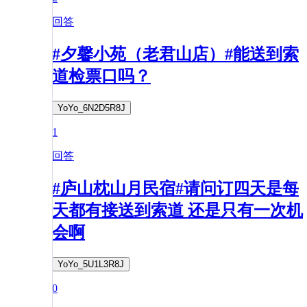
回答
#夕馨小苑（老君山店）#能送到索
道检票口吗？
YoYo_6N2D5R8J
1
回答
#庐山枕山月民宿#请问订四天是每
天都有接送到索道 还是只有一次机
会啊
YoYo_5U1L3R8J
0