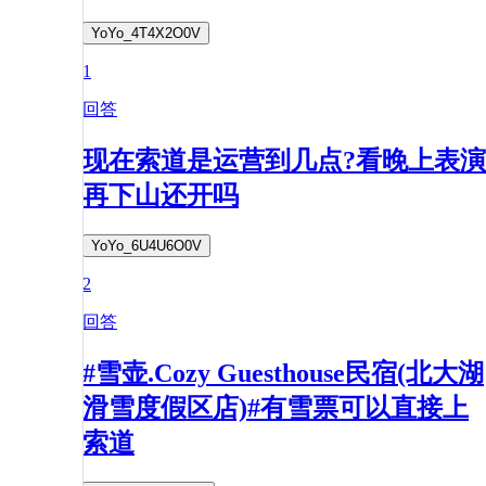
YoYo_4T4X2O0V
1
回答
现在索道是运营到几点?看晚上表演
再下山还开吗
YoYo_6U4U6O0V
2
回答
#雪壶.Cozy Guesthouse民宿(北大湖
滑雪度假区店)#有雪票可以直接上
索道