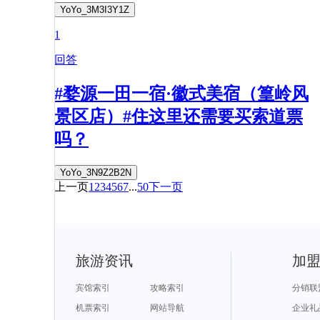
YoYo_3M3I3Y1Z
1
回答
#婺源一田一宿·徽式美宿（篁岭风
景区店）#住这里还需要买索道票
吗？
YoYo_3N9Z2B2N
上一页
1
2
3
4
5
6
7
...
50
下一页
旅游资讯
加
宾馆索引
攻略索引
分销联
机票索引
网站导航
企业礼