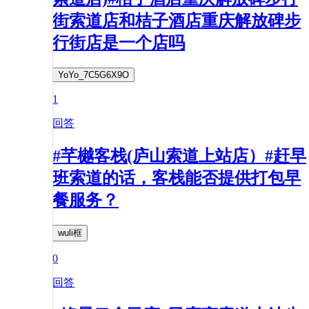
街索道店和桔子酒店重庆解放碑步
行街店是一个店吗
YoYo_7C5G6X9O
1
回答
#芊樾客栈(庐山索道上站店）#赶早
班索道的话，客栈能否提供打包早
餐服务？
wuli框
0
回答