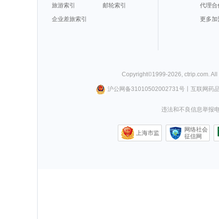
旅游索引
邮轮索引
代理合
企业差旅索引
更多加
Copyright©
1999-
2026
,
ctrip.com
. Al
沪公网备31010502002731号
丨
互联网药
违法和不良信息举报电话0
网络社会
上海市监
征信网