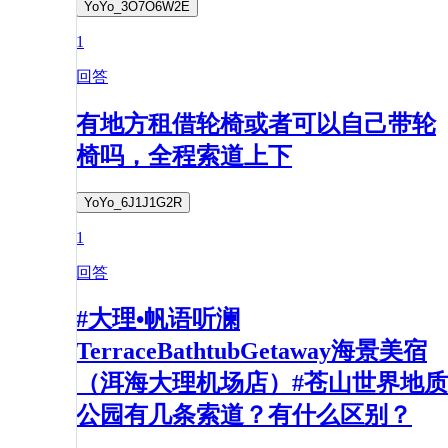
YoYo_3O7O6W2E
1
回答
有地方租借轮椅或者可以自己带轮
椅吗，全程索道上下
YoYo_6J1J1G2R
1
回答
#大理•帆语听澜
TerraceBathtubGetaway海景美宿
（洱海大理机场店）#苍山世界地质
公园有几条索道？有什么区别？