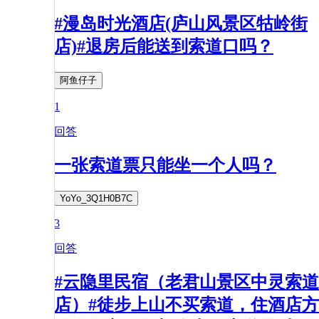
#漫岛时光酒店(庐山风景区牯岭街
店)#退房后能送到索道口吗？
阿鱼仔子
1
回答
一张索道票只能坐一个人吗？
YoYo_3Q1H0B7C
3
回答
#云隐里民宿（老君山景区中灵索道
店）#徒步上山不买索道，住酒店方