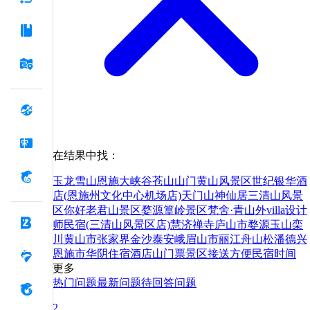
在结果中找：
玉龙雪山
恩施大峡谷
苍山
山门
黄山风景区
世纪银华酒
店(恩施州文化中心机场店)
天门山
神仙居
三清山风景
区
你好
老君山景区
婺源篁岭景区
梵舍·青山外villa设计
师民宿(三清山风景区店)
慧济禅寺
庐山市
婺源
玉山
栾
川
黄山市
张家界
金沙
泰安
峨眉山市
丽江
舟山
松潘
德兴
恩施市
华阴
住宿
酒店
山
门票
景区
接送
方便
民宿
时间
更多
热门问题
最新问题
待回答问题
2