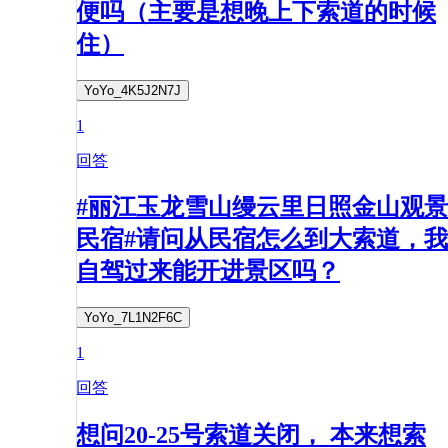
便吗（主要是想晚上下索道的时候
住）
YoYo_4K5J2N7J
1
回答
#丽江玉龙雪山缦云里日照金山观景
民宿#请问从民宿怎么到大索道，我
自驾过来能开进景区吗？
YoYo_7L1N2F6C
1
回答
想问20-25号索道关闭， 本来想索