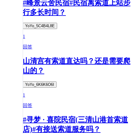
#峰景云舍民宿#民宿离索道上站步
行多长时间？
YoYo_5C4B4L8E
1
回答
山清宫有索道直达吗？还是需要爬
山的？
YoYo_6K6K6O6I
1
回答
#寻梦 · 喜院民宿(三清山港首索道
店)#有接送索道服务吗？