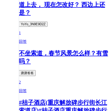
道上去， 现在怎改好？ 西边上还
是？
YoYo_3N9E9D2Z
1
回答
不坐索道，春节风景怎么样？有雪
吗？
溏溏爸爸
2
回答
#桔子酒店(重庆解放碑步行街长江
索道店)#桔子酒店重庆解放碑步行