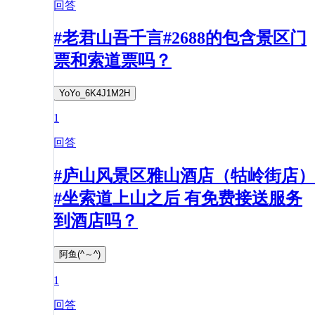
回答
#老君山吾千言#2688的包含景区门
票和索道票吗？
YoYo_6K4J1M2H
1
回答
#庐山风景区雅山酒店（牯岭街店）
#坐索道上山之后 有免费接送服务
到酒店吗？
阿鱼(^～^)
1
回答