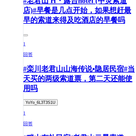
#老君山 H・露台hotel (中灵索道
店)#早餐是几点开始，如果想赶最
早的索道来得及吃酒店的早餐吗
1
回答
#栾川老君山山海传说•隐居民宿#当
天买的两级索道票，第二天还能使
用吗
YoYo_6L3T3S1U
1
回答