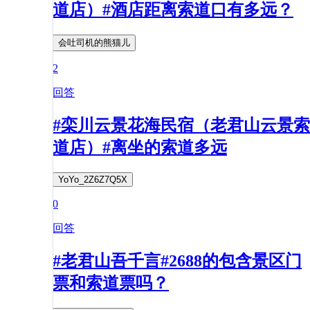
道店）#酒店距离索道口有多远？
会吐司机的熊猫儿
2
回答
#栾川云景花海民宿（老君山云景索
道店）#离坐的索道多远
YoYo_2Z6Z7Q5X
0
回答
#老君山吾千言#2688的包含景区门
票和索道票吗？