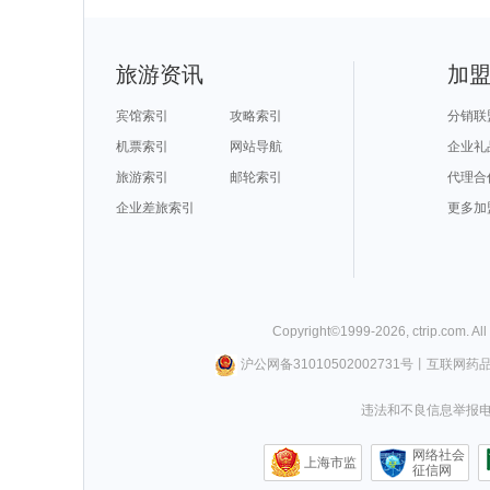
旅游资讯
加
宾馆索引
攻略索引
分销联
机票索引
网站导航
企业礼
旅游索引
邮轮索引
代理合
企业差旅索引
更多加
Copyright©
1999-
2026
,
ctrip.com
. Al
沪公网备31010502002731号
丨
互联网药
违法和不良信息举报电话0
网络社会
上海市监
征信网