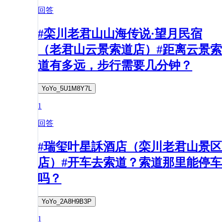
回答
#栾川老君山山海传说·望月民宿
（老君山云景索道店）#距离云景索
道有多远，步行需要几分钟？
YoYo_5U1M8Y7L
1
回答
#瑞玺叶星訸酒店（栾川老君山景区
店）#开车去索道？索道那里能停车
吗？
YoYo_2A8H9B3P
1