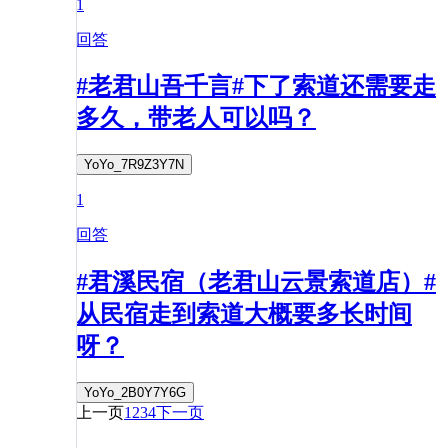
1
回答
#老君山吾千言#下了索道还需要走
多久，带老人可以吗？
YoYo_7R9Z3Y7N
1
回答
#君溪民宿（老君山云景索道店）#
从民宿走到索道大概要多长时间
呀？
YoYo_2B0Y7Y6G
上一页
1
2
3
4
下一页