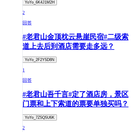
YoYo_6K4J1M2H
2
回答
#老君山金顶枕云悬崖民宿#二级索
道上去后到酒店需要走多远？
YoYo_2F2Y5D8N
1
回答
#老君山吾千言#定了酒店房，景区
门票和上下索道的票要单独买吗？
YoYo_7Z5Q5U6K
2