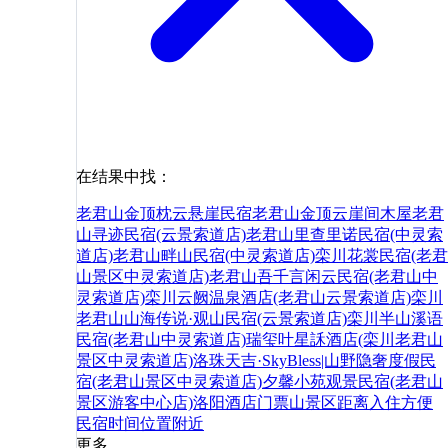
在结果中找：
老君山金顶枕云悬崖民宿
老君山金顶云崖间木屋
老君
山寻迹民宿(云景索道店)
老君山里查里诺民宿(中灵索
道店)
老君山畔山民宿(中灵索道店)
栾川花裳民宿(老君
山景区中灵索道店)
老君山吾千言
闲云民宿(老君山中
灵索道店)
栾川云阙温泉酒店(老君山云景索道店)
栾川
老君山山海传说·观山民宿(云景索道店)
栾川半山溪语
民宿(老君山中灵索道店)
瑞玺叶星訸酒店(栾川老君山
景区中灵索道店)
洛珠天吉·SkyBless|山野隐奢度假民
宿(老君山景区中灵索道店)
夕馨小苑观景民宿(老君山
景区游客中心店)
洛阳
酒店
门票
山
景区
距离
入住
方便
民宿
时间
位置
附近
更多