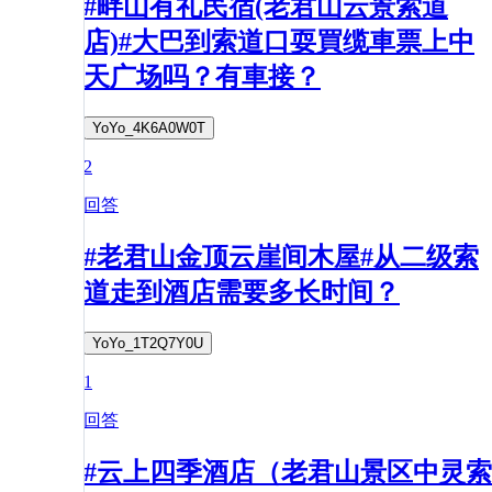
#畔山有礼民宿(老君山云景索道
店)#大巴到索道口耍買缆車票上中
天广场吗？有車接？
YoYo_4K6A0W0T
2
回答
#老君山金顶云崖间木屋#从二级索
道走到酒店需要多长时间？
YoYo_1T2Q7Y0U
1
回答
#云上四季酒店（老君山景区中灵索