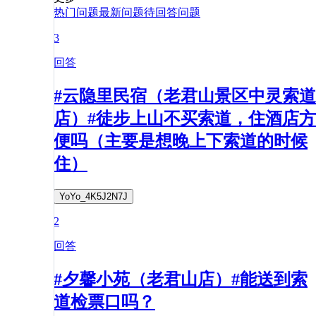
热门问题
最新问题
待回答问题
3
回答
#云隐里民宿（老君山景区中灵索道
店）#徒步上山不买索道，住酒店方
便吗（主要是想晚上下索道的时候
住）
YoYo_4K5J2N7J
2
回答
#夕馨小苑（老君山店）#能送到索
道检票口吗？