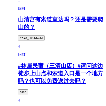
1
回答
山清宫有索道直达吗？还是需要爬
山的？
YoYo_6K6K6O6I
4
回答
#林居民宿（三清山店）#请问这边
徒步上山点和索道入口是一个地方
吗？也可以免费送过去吗？
allen
4