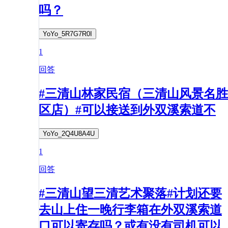
吗？
YoYo_5R7G7R0I
1
回答
#三清山林家民宿（三清山风景名胜
区店）#可以接送到外双溪索道不
YoYo_2Q4U8A4U
1
回答
#三清山望三清艺术聚落#计划还要
去山上住一晚行李箱在外双溪索道
口可以寄存吗？或有没有司机可以