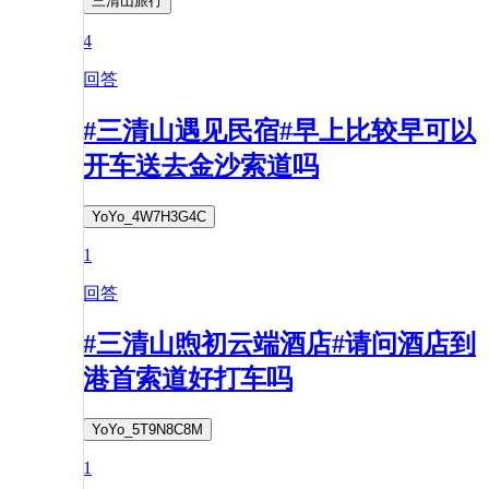
三清山旅行
4
回答
#三清山遇见民宿#早上比较早可以
开车送去金沙索道吗
YoYo_4W7H3G4C
1
回答
#三清山煦初云端酒店#请问酒店到
港首索道好打车吗
YoYo_5T9N8C8M
1