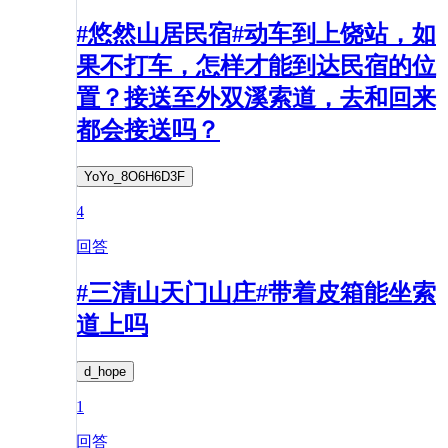
#悠然山居民宿#动车到上饶站，如
果不打车，怎样才能到达民宿的位
置？接送至外双溪索道，去和回来
都会接送吗？
YoYo_8O6H6D3F
4
回答
#三清山天门山庄#带着皮箱能坐索
道上吗
d_hope
1
回答