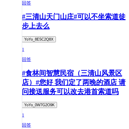
回答
#三清山天门山庄#可以不坐索道徒
步上去么
YoYo_8E5C2Q8X
1
回答
#食林间智慧民宿（三清山风景区
店）#您好 我们定了两晚的酒店 请
问接送服务可以改去港首索道吗
YoYo_0W7G2O9K
1
回答