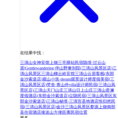
在结果中找：
三清山女神宾馆
上饶三毛驿站民宿
隐境·过云山
居|Gentlewandering·伴山野奢别院(三清山风景区店)
三
清山风景区
三清山梯云岭宾馆
三清山云居客栈(东部
金沙索道店)
观山小筑·deram观景设计师度假美宿(三
清山风景区店)
梵舍·青山外villa设计师民宿(三清山风
景区店)
三清山天门山庄
三清山日上山庄
三清山君澜
度假酒店(东部金沙索道店)
尘隐民宿(三清山风景区东
部金沙索道店)
三清山秘境·三清宫圣地酒店
悦归然民
宿(三清山风景区店)
金沙
三清山风景区
婺源
上饶
南部
县
住宿
酒店
接送
山
方便
距离
民宿
位置
更多