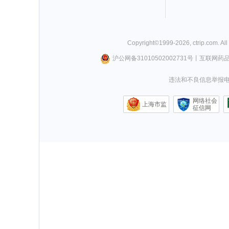
Copyright©
1999-
2026
,
ctrip.com
. Al
沪公网备31010502002731号
丨
互联网药
违法和不良信息举报电话0
网络社会
上海市监
征信网