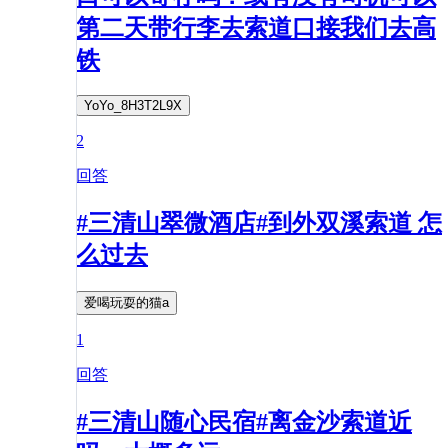
第二天带行李去索道口接我们去高
铁
YoYo_8H3T2L9X
2
回答
#三清山翠微酒店#到外双溪索道 怎
么过去
爱喝玩耍的猫a
1
回答
#三清山随心民宿#离金沙索道近