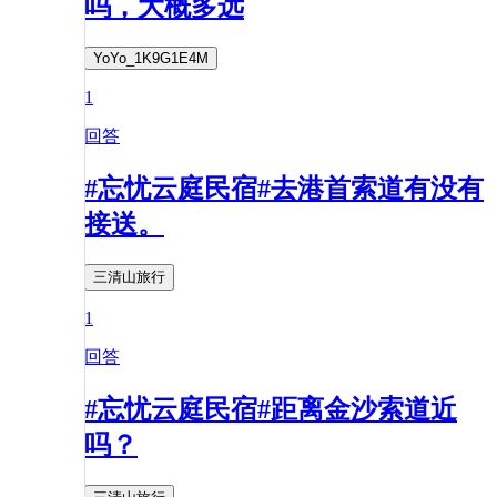
吗，大概多远
YoYo_1K9G1E4M
1
回答
#忘忧云庭民宿#去港首索道有没有
接送。
三清山旅行
1
回答
#忘忧云庭民宿#距离金沙索道近
吗？