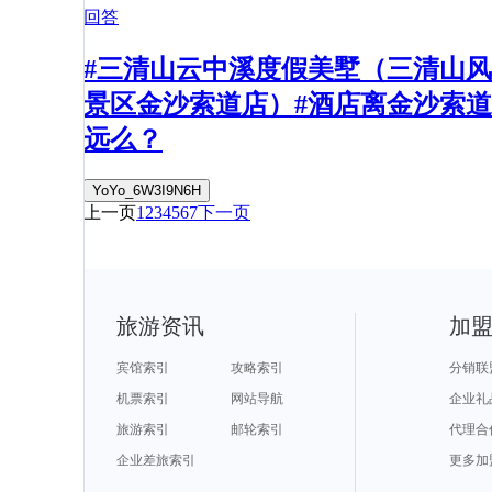
回答
#三清山云中溪度假美墅（三清山风
景区金沙索道店）#酒店离金沙索道
远么？
YoYo_6W3I9N6H
上一页
1
2
3
4
5
6
7
下一页
旅游资讯
加
宾馆索引
攻略索引
分销联
机票索引
网站导航
企业礼
旅游索引
邮轮索引
代理合
企业差旅索引
更多加