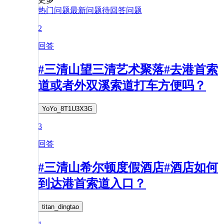
热门问题
最新问题
待回答问题
2
回答
#三清山望三清艺术聚落#去港首索
道或者外双溪索道打车方便吗？
YoYo_8T1U3X3G
3
回答
#三清山希尔顿度假酒店#酒店如何
到达港首索道入口？
titan_dingtao