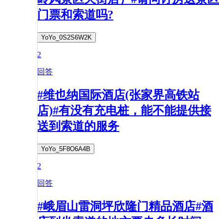
门票和索道吗?
YoYo_0S2S6W2K
2
回答
#维也纳国际酒店(张家界高铁站
店)#有没有充电桩，能不能提供接
送到索道的服务
YoYo_5F8O6A4B
2
回答
#峨眉山雷洞坪欣隆门精品酒店#酒