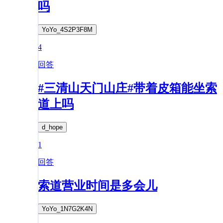
吗
YoYo_4S2P3F8M
4
回答
#三清山天门山庄#带着皮箱能坐索
道上吗
d_hope
1
回答
索道营业时间是多会儿
YoYo_1N7G2K4N