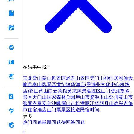
在结果中找：
玉龙雪山
黄山风景区
老君山景区
天门山
神仙居
恩施大
峡谷
泰山风景区
世纪银华酒店(恩施州文化中心机场
店)
苍山
黄山白云宾馆
黄龙风景名胜区
山门
婺源篁岭
景区
天门山国家森林公园
庐山市
婺源
玉山
栾川
黄山市
张家界
泰安
金沙
峨眉山市
松潘
丽江
华阴
舟山
德兴
恩施
市
住宿
酒店
山
门票
景区
接送
民宿
时间
更多
热门问题
最新问题
待回答问题
1