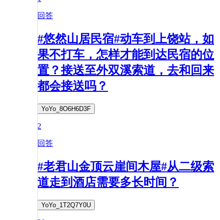
回答
#悠然山居民宿#动车到上饶站，如
果不打车，怎样才能到达民宿的位
置？接送至外双溪索道，去和回来
都会接送吗？
YoYo_8O6H6D3F
2
回答
#老君山金顶云崖间木屋#从二级索
道走到酒店需要多长时间？
YoYo_1T2Q7Y0U