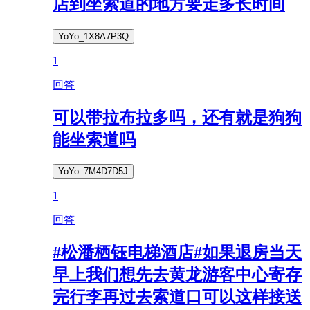
店到坐索道的地方要走多长时间
YoYo_1X8A7P3Q
1
回答
可以带拉布拉多吗，还有就是狗狗
能坐索道吗
YoYo_7M4D7D5J
1
回答
#松潘栖钰电梯酒店#如果退房当天
早上我们想先去黄龙游客中心寄存
完行李再过去索道口可以这样接送