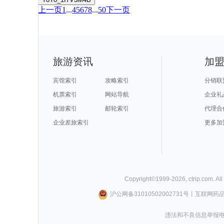
上一页
1
...
4
5
6
7
8
...
50
下一页
旅游资讯
加
宾馆索引
攻略索引
分销联
机票索引
网站导航
企业礼
旅游索引
邮轮索引
代理合
企业差旅索引
更多加
Copyright©
1999-
2026
,
ctrip.com
. Al
沪公网备31010502002731号
丨
互联网药
违法和不良信息举报电话0