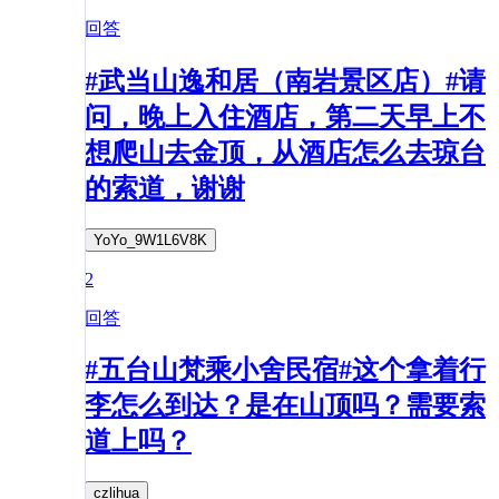
回答
#武当山逸和居（南岩景区店）#请
问，晚上入住酒店，第二天早上不
想爬山去金顶，从酒店怎么去琼台
的索道，谢谢
YoYo_9W1L6V8K
2
回答
#五台山梵乘小舍民宿#这个拿着行
李怎么到达？是在山顶吗？需要索
道上吗？
czlihua