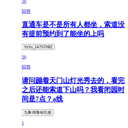
20
回答
直通车是不是所有人都坐，索道没
有提前预约到了能坐的上吗
YoYo_1A7S7H8Z
20
回答
请问蹦着天门山灯光秀去的，看完
之后还能索道下山吗？我看闭园时
间是7点？a线
九黎-阿鲁哈扎德
1