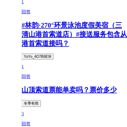
1
回答
#林韵·270°环景泳池度假美宿（三
清山港首索道店）#接送服务包含从
港首索道接吗？
YoYo_4O7B8E9I
1
回答
山顶索道票能单卖吗？票价多少
冬季有雨
3
回答