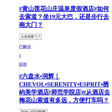
#黄山莲花山庄温泉度假酒店#如何
去索道？坐19元大巴，还是步行去
南大门？
人生无常 ^_^
已解决
1
回答
#六盘水•润辉｜
CHEVOL•SERENITY•ESPRIT•栖
屿美学酒店(师范学院店)#从酒店去
梅花山索道有多远，方便打车吗？
YoYo_1I7V3M4B