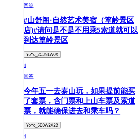
回答
#山舒阁·自然艺术美宿（篁岭景区
店)#请问是不是不用乘5索道就可以
到达篁岭景区
YoYo_2C3N1W0X
4
回答
今年五一去泰山玩，如果提前能买
了套票，含门票和上山车票及索道
票，就能确保进去和乘车吗？
YoYo_5E0W2X2B
4