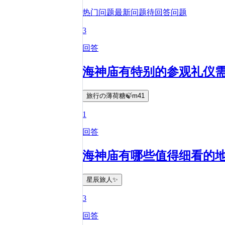
热门问题
最新问题
待回答问题
3
回答
海神庙有特别的参观礼仪
旅行の薄荷糖🍃m41
1
回答
海神庙有哪些值得细看的
星辰旅人✨
3
回答