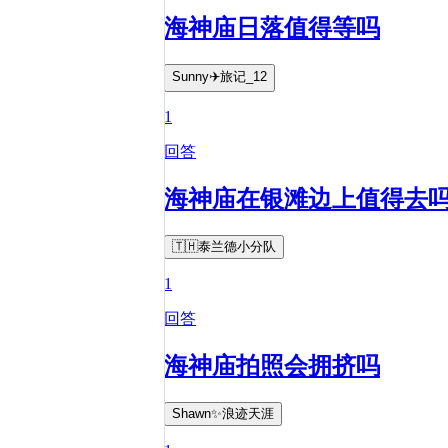
海神庙日落值得等吗
Sunny✈️旅记_12
1
回答
海神庙在银滩边上值得去
🇹🇭泰兰德小分队
1
回答
海神庙拍照会拥挤吗
Shawn✨浪迹天涯