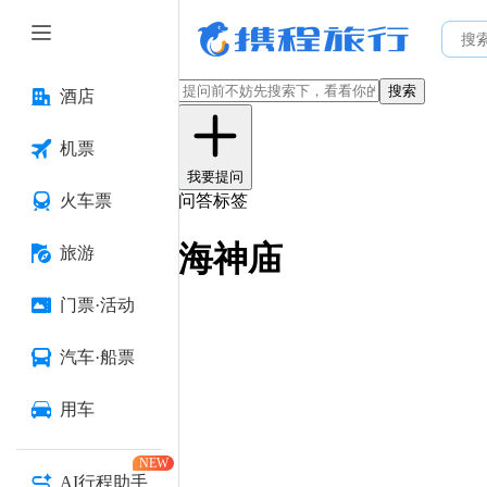
搜索
酒店
机票
我要提问
火车票
问答标签
海神庙
旅游
门票·活动
汽车·船票
用车
NEW
AI行程助手