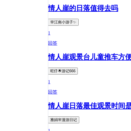
情人崖的日落值得去吗
🌸江南小游子✨
1
回答
情人崖观景台儿童推车方
旺仔🌟游记666
1
回答
情人崖日落最佳观景时间
雅娟🌸漫游日记
1