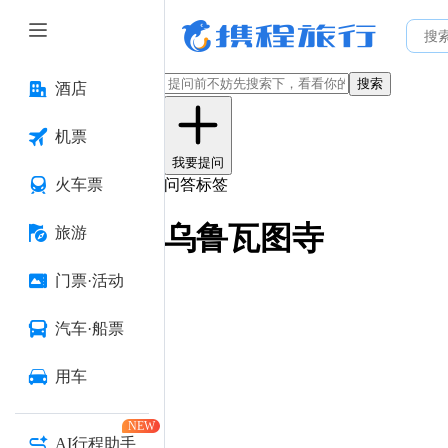
搜索
酒店
机票
我要提问
火车票
问答标签
乌鲁瓦图寺
旅游
门票·活动
汽车·船票
用车
NEW
AI行程助手