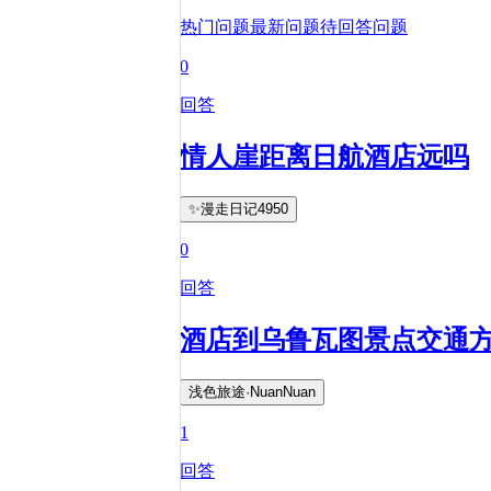
热门问题
最新问题
待回答问题
0
回答
情人崖距离日航酒店远吗
✨漫走日记4950
0
回答
酒店到乌鲁瓦图景点交通
浅色旅途·NuanNuan
1
回答