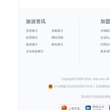
旅游资讯
加
宾馆索引
攻略索引
分销联
机票索引
网站导航
企业礼
旅游索引
邮轮索引
代理合
企业差旅索引
更多加
Copyright©
1999-
2026
,
ctrip.com
. Al
沪公网备31010502002731号
丨
互联网药
违法和不良信息举报电话0
网络社会
上海市监