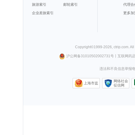
旅游索引
邮轮索引
代理合
企业差旅索引
更多加
Copyright©
1999-
2026
,
ctrip.com
. Al
沪公网备31010502002731号
丨
互联网药
违法和不良信息举报电话0
网络社会
上海市监
征信网