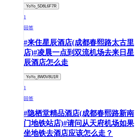
YoYo_5D8L6F7R
1
回答
#来住星辰酒店(成都春熙路太古里
店)#凌晨一点到双流机场去来日星
辰酒店怎么走
YoYo_8W0V8U1R
1
回答
#隐栖堂精品酒店(成都春熙路新南
门地铁站店)#请问从天府机场如果
坐地铁去酒店应该怎么走？