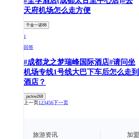
#全季酒店(成都太古里中心店)#去
天府机场怎么走方便
千金一诺88
1
回答
#成都龙之梦瑞峰国际酒店#请问坐
机场专线1号线大巴下车后怎么走到
酒店？
jackie268
上一页
1
2
3
4
5
6
下一页
旅游资讯
加