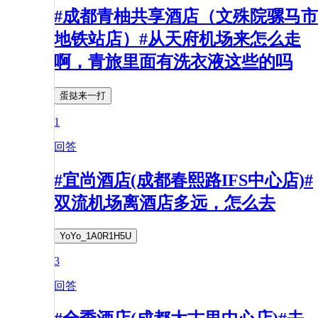
#成都青柚共享酒店（文殊院骡马市
地铁站店）#从天府机场来怎么走
啊，青旅里面有洗衣液这些的吗
蛋挞来一打
1
回答
#宜尚酒店(成都春熙路IFS中心店)#
双流机场离酒店多远，怎么去
YoYo_1A0R1H5U
3
回答