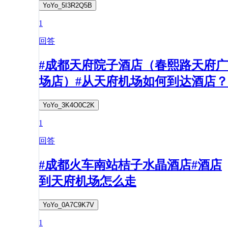
YoYo_5I3R2Q5B
1
回答
#成都天府院子酒店（春熙路天府广
场店）#从天府机场如何到达酒店？
YoYo_3K4O0C2K
1
回答
#成都火车南站桔子水晶酒店#酒店
到天府机场怎么走
YoYo_0A7C9K7V
1