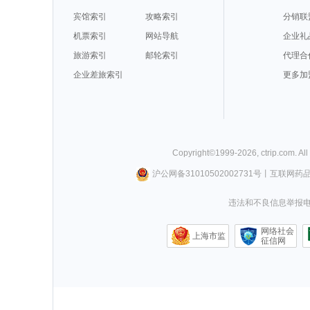
宾馆索引
攻略索引
分销联
机票索引
网站导航
企业礼
旅游索引
邮轮索引
代理合
企业差旅索引
更多加
Copyright©
1999-
2026
,
ctrip.com
. Al
沪公网备31010502002731号
丨
互联网药
违法和不良信息举报电话0
网络社会
上海市监
征信网