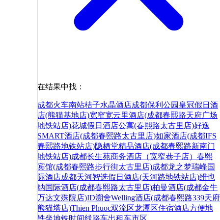
在结果中找：
成都火车南站桔子水晶酒店
成都保利公园皇冠假日酒
店(熊猫基地店)
宽窄宽云里酒店(成都春熙路天府广场
地铁站店)
花城假日酒店公寓(春熙路太古里店)
好逸
SMART酒店(成都春熙路太古里店)
如家酒店(成都IFS
春熙路地铁站店)
隐栖堂精品酒店(成都春熙路新南门
地铁站店)
成都长生苑商务酒店（宽窄巷子店）
春熙
宾馆(成都春熙路步行街太古里店)
成都龙之梦瑞峰国
际酒店
成都天河智选假日酒店(天河路地铁站店)
维也
纳国际酒店(成都春熙路太古里店)
柏曼酒店(成都金牛
万达文殊院店)
ID溯舍Welling酒店(成都春熙路339天府
熊猫塔店)
Thien Phuoc
双流区
龙潭区
住宿
酒店
方便
地
铁
坐地铁
时间
线路
车
出租车
市区