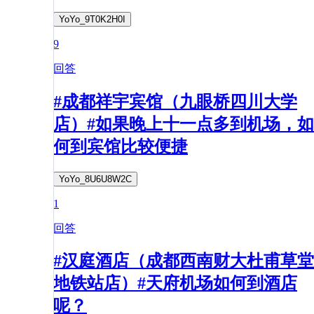
YoYo_9T0K2H0I
9
回答
#成都祥宇宾馆（九眼桥四川大学
店）#如果晚上十一点多到机场，如
何到宾馆比较便捷
YoYo_8U6U8W2C
1
回答
#汉庭酒店（成都西南财大杜甫草堂
地铁站店）#天府机场如何到酒店
呢？