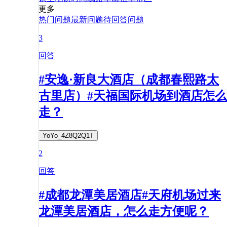
更多
热门问题
最新问题
待回答问题
3
回答
#安逸·新良大酒店（成都春熙路太
古里店）#天福国际机场到酒店怎么
走？
YoYo_4Z8Q2Q1T
2
回答
#成都龙潭美居酒店#天府机场过来
龙潭美居酒店，怎么走方便呢？