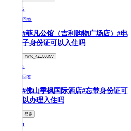
2
回答
#菲凡公馆（吉利购物广场店）#电
子身份证可以入住吗
YoYo_4Z1C0U5V
2
回答
#佛山季枫国际酒店#忘带身份证可
以办理入住吗
易@
1