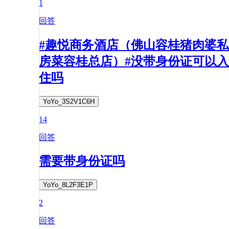
1
回答
#趣悦商务酒店（佛山容桂猪肉婆私
房菜容桂总店）#没带身份证可以入
住吗
YoYo_3S2V1C6H
14
回答
需要带身份证吗
YoYo_8L2F3E1P
2
回答