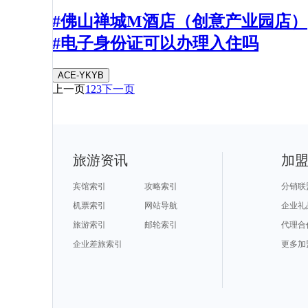
#佛山禅城M酒店（创意产业园店）
#电子身份证可以办理入住吗
ACE-YKYB
上一页
1
2
3
下一页
旅游资讯
加
宾馆索引
攻略索引
分销联
机票索引
网站导航
企业礼
旅游索引
邮轮索引
代理合
企业差旅索引
更多加