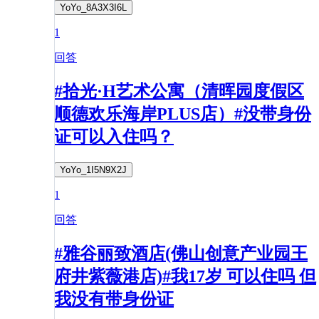
YoYo_8A3X3I6L
1
回答
#拾光·H艺术公寓（清晖园度假区
顺德欢乐海岸PLUS店）#没带身份
证可以入住吗？
YoYo_1I5N9X2J
1
回答
#雅谷丽致酒店(佛山创意产业园王
府井紫薇港店)#我17岁 可以住吗 但
我没有带身份证