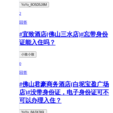
YoYo_8O5D5J8M
2
回答
#宜致酒店(佛山三水店)#忘带身份
证能入住吗？
小致小致
0
回答
#佛山君豪商务酒店(白坭宝盈广场
店)#没带身份证，电子身份证可不
可以办理入住？
YoYo_8A3X3I6L