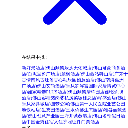
在结果中找：
新好景酒店(佛山顺德乐从天佑城店)
佛山君豪商务酒
店(白坭宝盈广场店)
麗枫酒店(佛山西站狮山店)
广东千
古情
南风古灶
盈香心动乐园
如意酒店(佛山南海嘉洲
广场店)
佛山艾尚酒店(乐从罗浮宫国际家居博览中心
店)
如家精选PLUS酒店(佛山顺德清晖园店)
趣悦商务
酒店(佛山容桂猪肉婆私房菜容桂总店)
桦盛酒店(佛山
乐从家具城店)
圆梦公寓(佛山第一人民医院亚艺公园
地铁站店)
生态园酒店(三水侨鑫生态园店)
雅谷丽致酒
店(佛山创意产业园王府井紫薇港店)
佛山名朝假日酒
店
中国
金秀
住宿
入住
护照
证件
门票
酒店
更多