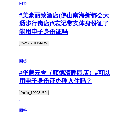
回答
#美豪丽致酒店(佛山南海新都会大
沥步行街店)#忘记带实体身份证了
能用电子身份证吗
YoYo_2H1T9N0W
1
回答
#华盖云舍（顺德清晖园店）#可以
用电子身份证办理入住吗？
YoYo_1D2C3U6R
1
回答