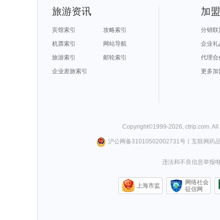
旅游资讯
加
宾馆索引
攻略索引
分销联
机票索引
网站导航
企业礼
旅游索引
邮轮索引
代理合
企业差旅索引
更多加
Copyright©
1999-
2026
,
ctrip.com
. Al
沪公网备31010502002731号
丨
互联网药
违法和不良信息举报电话0
网络社会
上海市监
征信网