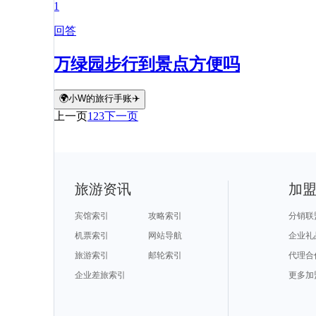
1
回答
万绿园步行到景点方便吗
🌍小W的旅行手账✈️
上一页
1
2
3
下一页
旅游资讯
加
宾馆索引
攻略索引
分销联
机票索引
网站导航
企业礼
旅游索引
邮轮索引
代理合
企业差旅索引
更多加