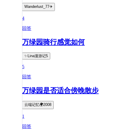
Wanderlust_77✈️
4
回答
万绿园骑行感觉如何
✨Lina漫游记5
5
回答
万绿园是否适合傍晚散步
云端记忆🌍2008
1
回答