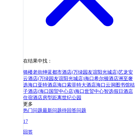
在结果中找：
骑楼老街
绅蓝都市酒店(万绿园友谊阳光城店)
艺龙安
云酒店(万绿园友谊阳光城店)
海口希尔顿酒店
洲至奢
选海口亚特酒店
海口索菲特大酒店
海口云洞图书馆
桔
子酒店(海口国贸中心店)
海口世贸中心智选假日酒店
住宿
酒店
房型
距离
世纪公园
更多
热门问题
最新问题
待回答问题
17
回答