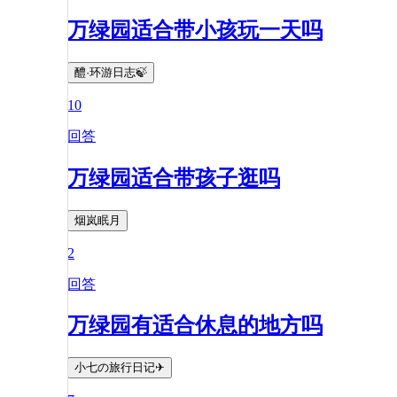
万绿园适合带小孩玩一天吗
醴·环游日志🍃
10
回答
万绿园适合带孩子逛吗
烟岚眠月
2
回答
万绿园有适合休息的地方吗
小七の旅行日记✈