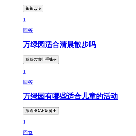
莱莱Lyle
1
回答
万绿园适合清晨散步吗
秋秋の旅行手账✈️
1
回答
万绿园有哪些适合儿童的活动
旅途ROAR💫魔王
1
回答