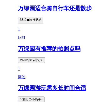
万绿园适合骑自行车还是散步
3512✖️旅行灵感
1
回答
万绿园有推荐的拍照点吗
Viviの旅行札记✈
1
回答
万绿园游玩需多长时间合适
✨旅行の小确幸7