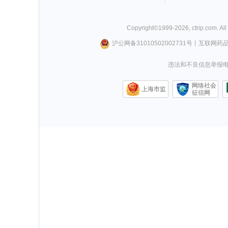
Copyright©
1999-
2026
,
ctrip.com
. Al
沪公网备31010502002731号
丨
互联网药
违法和不良信息举报电话0
网络社会
上海市监
征信网