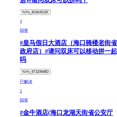
YoYo_9G9U5G5F
3
回答
#皇马假日大酒店（海口骑楼老街省
政府店）#请问双床可以移动拼一起
吗
YoYo_8T3Z8W8D
已解决
2
回答
#金牛酒店(海口龙湖天街省公安厅