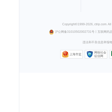
Copyright©
1999-
2026
,
ctrip.com
. Al
沪公网备31010502002731号
丨
互联网药
违法和不良信息举报电话0
网络社会
上海市监
征信网