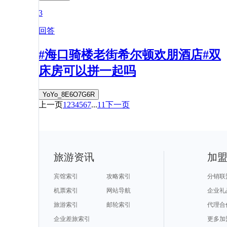
3
回答
#海口骑楼老街希尔顿欢朋酒店#双
床房可以拼一起吗
YoYo_8E6O7G6R
上一页
1
2
3
4
5
6
7
...
11
下一页
旅游资讯
加
宾馆索引
攻略索引
分销联
机票索引
网站导航
企业礼
旅游索引
邮轮索引
代理合
企业差旅索引
更多加