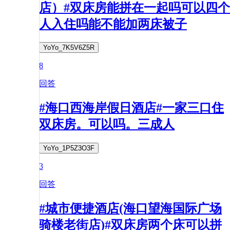
店）#双床房能拼在一起吗可以四个
人入住吗能不能加两床被子
YoYo_7K5V6Z5R
8
回答
#海口西海岸假日酒店#一家三口住
双床房。可以吗。三成人
YoYo_1P5Z3O3F
3
回答
#城市便捷酒店(海口望海国际广场
骑楼老街店)#双床房两个床可以拼