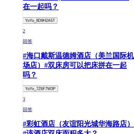
在一起吗？
YoYo_8D9H2A5T
2
回答
#海口戴斯温德姆酒店（美兰国际机
场店）#双床房可以把床拼在一起
吗？
YoYo_7Z6F7W3P
3
回答
#彩虹酒店（友谊阳光城华海路店）
#该酒店双床面积多大？