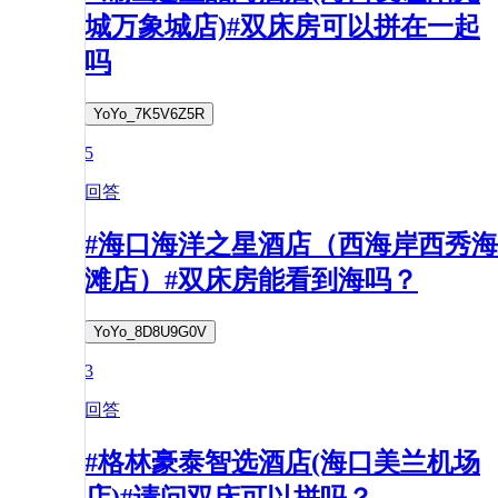
城万象城店)#双床房可以拼在一起
吗
YoYo_7K5V6Z5R
5
回答
#海口海洋之星酒店（西海岸西秀海
滩店）#双床房能看到海吗？
YoYo_8D8U9G0V
3
回答
#格林豪泰智选酒店(海口美兰机场
店)#请问双床可以拼吗？