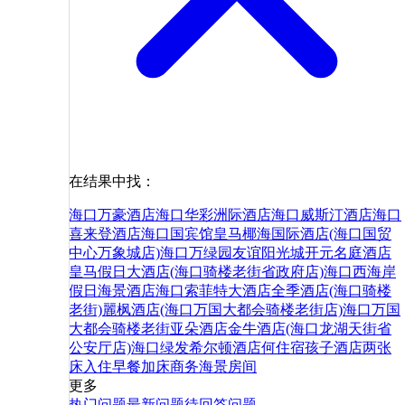
在结果中找：
海口万豪酒店
海口华彩洲际酒店
海口威斯汀酒店
海口
喜来登酒店
海口国宾馆
皇马椰海国际酒店(海口国贸
中心万象城店)
海口万绿园友谊阳光城开元名庭酒店
皇马假日大酒店(海口骑楼老街省政府店)
海口西海岸
假日海景酒店
海口索菲特大酒店
全季酒店(海口骑楼
老街)
麗枫酒店(海口万国大都会骑楼老街店)
海口万国
大都会骑楼老街亚朵酒店
金牛酒店(海口龙湖天街省
公安厅店)
海口绿发希尔顿酒店
何
住宿
孩子
酒店
两张
床
入住
早餐
加床
商务
海景
房间
更多
热门问题
最新问题
待回答问题