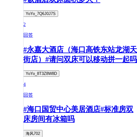
YoYo_7Q6J0J7S
2
回答
#永嘉大酒店（海口高铁东站龙湖天
街店）#请问双床可以移动拼一起吗
YoYo_8T3Z8W8D
4
回答
#海口国贸中心美居酒店#标准房双
床房间有冰箱吗
海风702