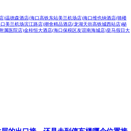
店)
温德森酒店(海口高铁东站美兰机场店)
海口维也纳酒店(骑楼
海口美兰机场滨江路店)
潮舍精品酒店(龙湖天街高铁城西站店)
秘
附属医院店)
金桂恒大酒店(海口保税区友谊南海城店)
皇马假日大