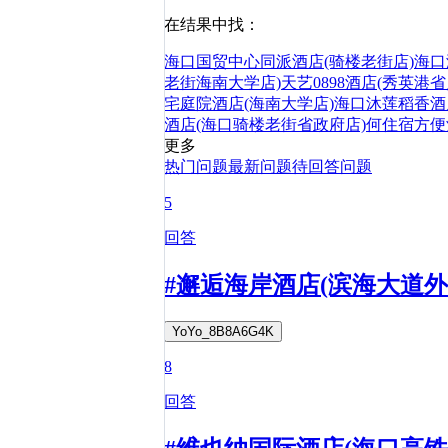
在结果中找：
海口国贸中心同派酒店(骑楼老街店)
海口
老街海南大学店)
天艺0898酒店(秀英港
宅庭院酒店(海南大学店)
海口沐莲稻香酒
酒店(海口骑楼老街省政府店)
何
住宿
方便
更多
热门问题
最新问题
待回答问题
5
回答
#邂逅海岸酒店(滨海大道外
YoYo_8B8A6G4K
8
回答