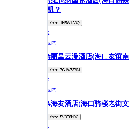
#维也纳国际酒店(海口高
机？
YoYo_1N5W1A0Q
2
回答
#丽呈云漫酒店(海口友谊
YoYo_7G1W5Z6M
2
回答
#海友酒店(海口骑楼老街文
YoYo_5V9T8N0C
7