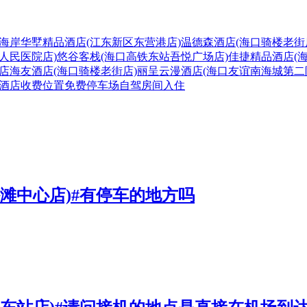
海岸华墅精品酒店(江东新区东营港店)
温德森酒店(海口骑楼老街
省人民医院店)
悠谷客栈(海口高铁东站吾悦广场店)
佳捷精品酒店(
店
海友酒店(海口骑楼老街店)
丽呈云漫酒店(海口友谊南海城第二
酒店
收费
位置
免费
停车场
自驾
房间
入住
滩中心店)#有停车的地方吗