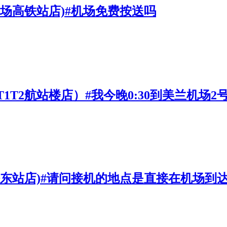
机场高铁站店)#机场免费按送吗
1T2航站楼店）#我今晚0:30到美兰机场
铁东站店)#请问接机的地点是直接在机场