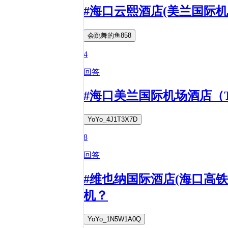
#海口云熙酒店(美兰国际
会跳舞的鱼858
4
回答
#海口美兰国际机场酒店（T
YoYo_4J1T3X7D
8
回答
#维也纳国际酒店(海口高
机？
YoYo_1N5W1A0Q