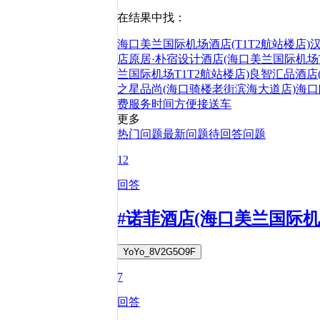
在结果中找：
海口美兰国际机场酒店(T1T2航站楼店)
店
原居·朴宿设计酒店(海口美兰国际机场
兰国际机场T1T2航站楼店)
良智汇品酒店
之星品尚(海口骑楼老街滨海大道店)
海口
费
服务
时间
方便
接送
车
更多
热门问题
最新问题
待回答问题
12
回答
#诺菲酒店(海口美兰国际机
YoYo_8V2G5O9F
7
回答