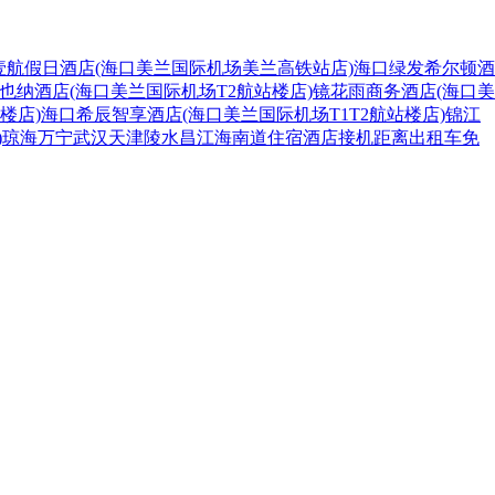
壹航假日酒店(海口美兰国际机场美兰高铁站店)
海口绿发希尔顿酒
也纳酒店(海口美兰国际机场T2航站楼店)
镜花雨商务酒店(海口美
楼店)
海口希辰智享酒店(海口美兰国际机场T1T2航站楼店)
锦江
)
琼海
万宁
武汉
天津
陵水
昌江
海南
道
住宿
酒店
接机
距离
出租车
免