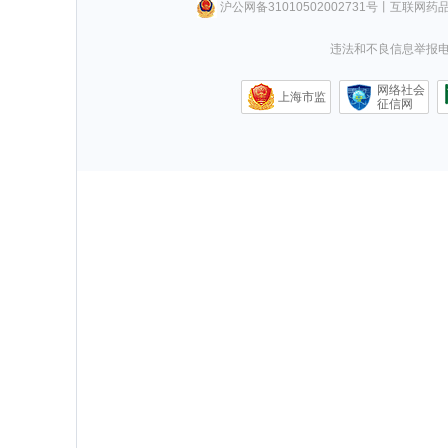
沪公网备31010502002731号
丨
互联网药
违法和不良信息举报电话0
网络社会
上海市监
征信网