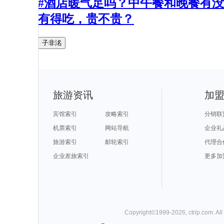
#酒店暖气足吗？中午餐和晚餐有没
有得吃，贵不贵？
子非洺
旅游资讯
加
宾馆索引
攻略索引
分销联
机票索引
网站导航
企业礼
旅游索引
邮轮索引
代理合
企业差旅索引
更多加
Copyright©
1999-
2026
,
ctrip.com
. Al