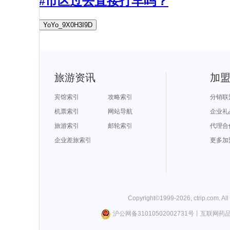
#市区过去直接打车吗？
YoYo_9X0H3I9D
旅游资讯
加
宾馆索引
攻略索引
分销联
机票索引
网站导航
企业礼
旅游索引
邮轮索引
代理合
企业差旅索引
更多加
Copyright©
1999-
2026
,
ctrip.com
. Al
沪公网备31010502002731号
丨
互联网药