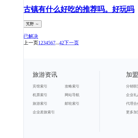
古镇有什么好吃的推荐吗。好玩吗
艽野 ～
已解决
上一页
1
2
3
4
5
6
7
...
42
下一页
旅游资讯
加
宾馆索引
攻略索引
分销联
机票索引
网站导航
企业礼
旅游索引
邮轮索引
代理合
企业差旅索引
更多加