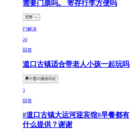
需要门票吗。 寄存行李方便吗
艽野 ～
已解决
20
回答
道口古镇适合带老人小孩一起玩吗
🌍小雯の漫游日记
3
回答
#道口古镇大运河迎宾馆#早餐都有
什么提供？谢谢