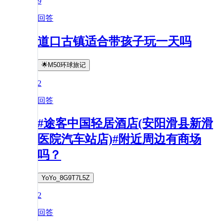
9
回答
道口古镇适合带孩子玩一天吗
🌟M50环球旅记
2
回答
#途客中国轻居酒店(安阳滑县新滑
医院汽车站店)#附近周边有商场
吗？
YoYo_8G9T7L5Z
2
回答