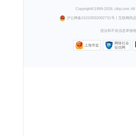
Copyright©
1999-
2026
,
ctrip.com
. Al
沪公网备31010502002731号
丨
互联网药
违法和不良信息举报电话0
网络社会
上海市监
征信网