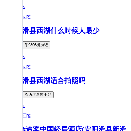
3
回答
滑县西湖什么时候人最少
🌎9803漫游记
3
回答
滑县西湖适合拍照吗
📝西河漫游手记
2
回答
#途客中国轻居酒店(安阳滑县新滑