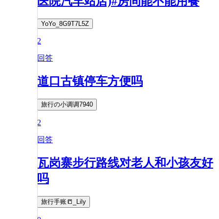
医院汽车站店)#房间能不能用餐
YoYo_8G9T7L5Z
2
回答
道口古镇停车方便吗
旅行の小调调7940
2
回答
瓦岗寨步行路线对老人和小孩友好
吗
旅行手账📒_Lily