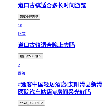
道口古镇适合多长时间游览
酒莓🍓环游记
18
回答
道口古镇适合晚上去吗
旅行の5807酱✨
2
回答
#途客中国轻居酒店(安阳滑县新滑
医院汽车站店)#房间采光好吗
YoYo_8G9T7L5Z