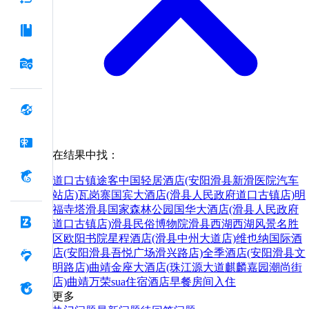
在结果中找：
道口古镇
途客中国轻居酒店(安阳滑县新滑医院汽车
站店)
瓦岗寨
国宾大酒店(滑县人民政府道口古镇店)
明
福寺塔
滑县国家森林公园
国华大酒店(滑县人民政府
道口古镇店)
滑县民俗博物院
滑县西湖
西湖风景名胜
区
欧阳书院
星程酒店(滑县中州大道店)
维也纳国际酒
店(安阳滑县吾悦广场滑兴路店)
全季酒店(安阳滑县文
明路店)
曲靖金座大酒店(珠江源大道麒麟嘉园潮尚街
店)
曲靖
万荣
sua
住宿
酒店
早餐
房间
入住
更多