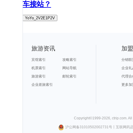
车接站？
YoYo_2V2E1P2V
旅游资讯
加
宾馆索引
攻略索引
分销联
机票索引
网站导航
企业礼
旅游索引
邮轮索引
代理合
企业差旅索引
更多加
Copyright©
1999-
2026
,
ctrip.com
. Al
沪公网备31010502002731号
丨
互联网药