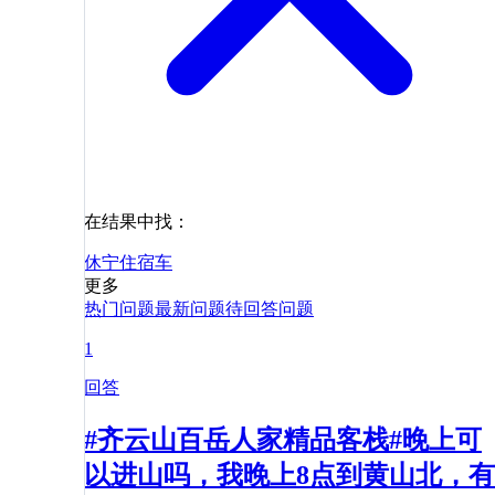
在结果中找：
休宁
住宿
车
更多
热门问题
最新问题
待回答问题
1
回答
#齐云山百岳人家精品客栈#晚上可
以进山吗，我晚上8点到黄山北，有