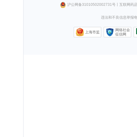
沪公网备31010502002731号
丨
互联网药
违法和不良信息举报电话0
网络社会
上海市监
征信网