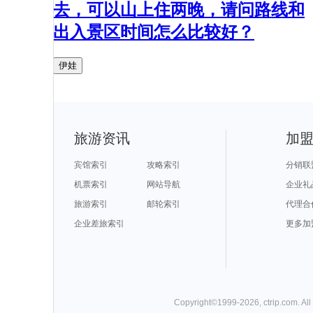
去，可以山上住两晚，请问路线和
出入景区时间怎么比较好？
伊娃
旅游资讯
加
宾馆索引
攻略索引
分销联
机票索引
网站导航
企业礼
旅游索引
邮轮索引
代理合
企业差旅索引
更多加
Copyright©
1999-
2026
,
ctrip.com
. Al