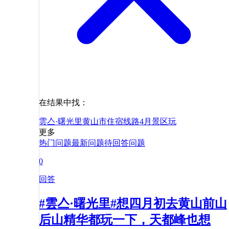
在结果中找：
雲亼·曙光里
黄山市
住宿
线路
4月
景区
玩
更多
热门问题
最新问题
待回答问题
0
回答
#雲亼·曙光里#想四月初去黄山前山
后山精华都玩一下，天都峰也想