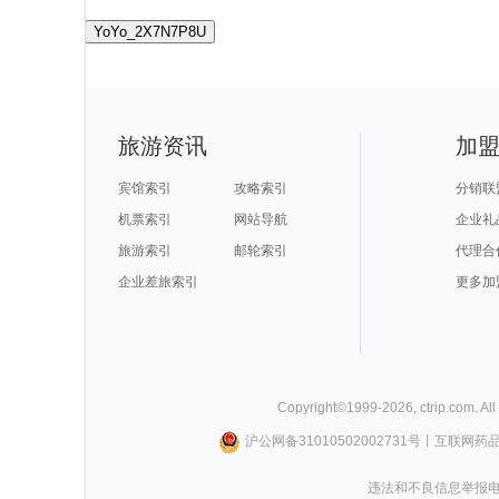
YoYo_2X7N7P8U
旅游资讯
加
宾馆索引
攻略索引
分销联
机票索引
网站导航
企业礼
旅游索引
邮轮索引
代理合
企业差旅索引
更多加
Copyright©
1999-
2026
,
ctrip.com
. Al
沪公网备31010502002731号
丨
互联网药
违法和不良信息举报电话0