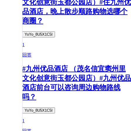
文化创意街玉都公园店）#住九州优
品酒店，晚上散步顺路购物选哪个
商圈？
YoYo_8U5X1C5I
1
回答
#九州优品酒店 （茂名信宜窦州里
文化创意街玉都公园店）#九州优品
酒店前台可以咨询周边购物路线
吗？
YoYo_8U5X1C5I
1
回答