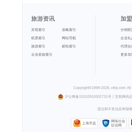
旅游资讯
加
宾馆索引
攻略索引
分销联
机票索引
网站导航
企业礼
旅游索引
邮轮索引
代理合
企业差旅索引
更多加
Copyright©
1999-
2026
,
ctrip.com
. Al
沪公网备31010502002731号
丨
互联网药
违法和不良信息举报电话0
网络社会
上海市监
征信网