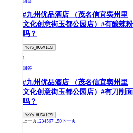
回答
#九州优品酒店 （茂名信宜窦州里
文化创意街玉都公园店）#有酸辣粉
吗？
YoYo_8U5X1C5I
1
回答
#九州优品酒店 （茂名信宜窦州里
文化创意街玉都公园店）#有刀削面
吗？
YoYo_8U5X1C5I
上一页
1
2
3
4
5
6
7
...
50
下一页