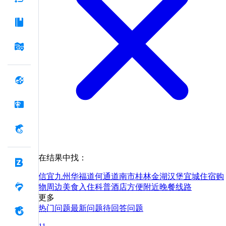
在结果中找：
信宜
九州
华福
道
何
通道
南市
桂林
金湖
汉堡
宜城
住宿
购
物
周边
美食
入住
科普
酒店
方便
附近
晚餐
线路
更多
热门问题
最新问题
待回答问题