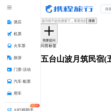
搜索
酒店
机票
我要提问
火车票
问答标签
五台山波月筑民宿(
旅游
门票·活动
汽车·船票
用车
NEW
AI行程助手