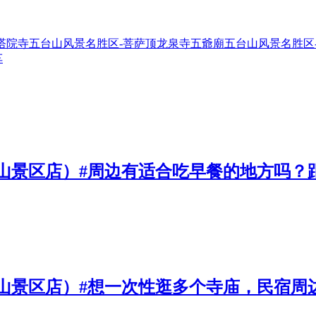
塔院寺
五台山风景名胜区-菩萨顶
龙泉寺
五爺廟
五台山风景名胜区
车
山景区店）#周边有适合吃早餐的地方吗？距
山景区店）#想一次性逛多个寺庙，民宿周