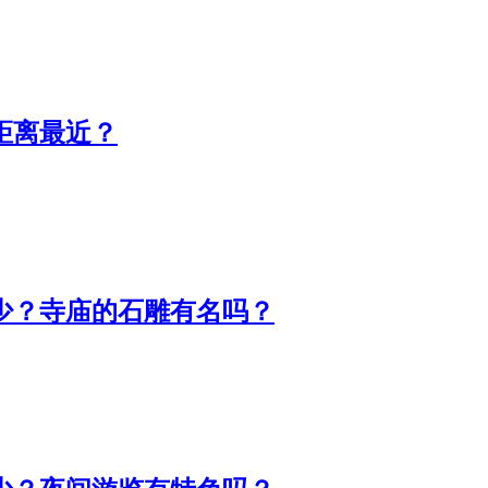
离最近？​
少？寺庙的石雕有名吗？​