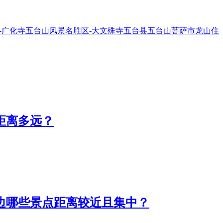
-广化寺
五台山风景名胜区-大文殊寺
五台县
五台山
菩萨市
龙山
住
离多远？​
边哪些景点距离较近且集中？​