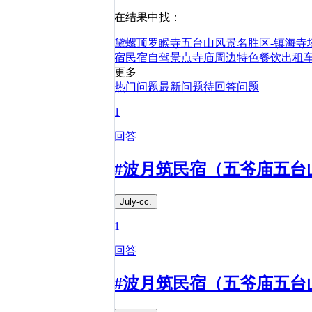
在结果中找：
黛螺顶
罗睺寺
五台山风景名胜区-镇海寺
宿
民宿
自驾
景点
寺庙
周边
特色
餐饮
出租
更多
热门问题
最新问题
待回答问题
1
回答
#波月筑民宿（五爷庙五台
July-cc.
1
回答
#波月筑民宿（五爷庙五台