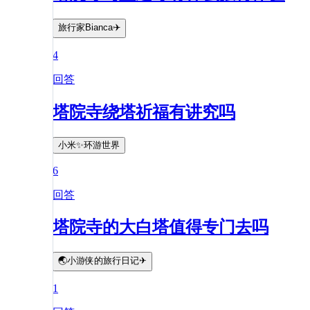
旅行家Bianca✈️
4
回答
塔院寺绕塔祈福有讲究吗
小米✨环游世界
6
回答
塔院寺的大白塔值得专门去吗
🌏小游侠的旅行日记✈
1