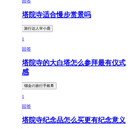
回答
塔院寺适合慢步赏景吗
旅行达人🌸小鹿
1
回答
塔院寺的大白塔怎么参拜最有仪式
感
镏金の旅行手账📔
1
回答
塔院寺纪念品怎么买更有纪念意义