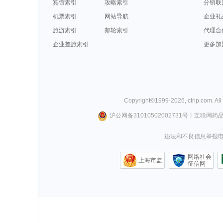
宾馆索引
攻略索引
分销联
机票索引
网站导航
企业礼
旅游索引
邮轮索引
代理合
企业差旅索引
更多加
Copyright©
1999-
2026
,
ctrip.com
. Al
沪公网备31010502002731号
丨
互联网药
违法和不良信息举报电话0
网络社会
上海市监
征信网