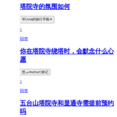
塔院寺的氛围如何
🌸Livia的旅行手账✈️
1
回答
你在塔院寺绕塔时，会默念什么心
愿
悠⺗mumuの旅记
1
回答
五台山塔院寺和显通寺需提前预约
吗