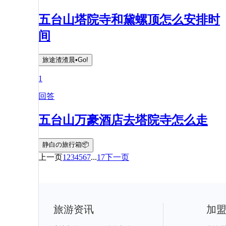
五台山塔院寺和黛螺顶怎么安排时
间
旅途渣渣晨•Go!
1
回答
五台山万豪酒店去塔院寺怎么走
静白の旅行箱📦
上一页
1
2
3
4
5
6
7
...
17
下一页
旅游资讯
加