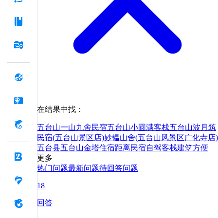
在结果中找：
五台山一山九舍民宿
五台山小圆满客栈
五台山波月筑
民宿(五台山景区店)
妙韫山舍(五台山风景区广化寺店)
五台县
五台山
金塔
住宿
距离
民宿
自驾
客栈
建筑
方便
更多
热门问题
最新问题
待回答问题
18
回答