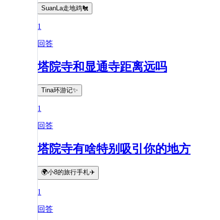
SuanLa走地鸡🐔
1
回答
塔院寺和显通寺距离远吗
Tina环游记✨
1
回答
塔院寺有啥特别吸引你的地方
🌍小8的旅行手札✈️
1
回答