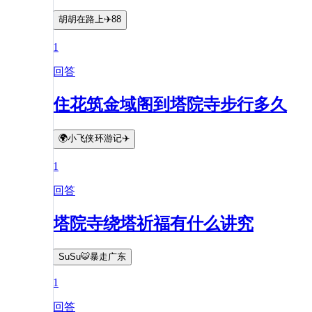
胡胡在路上✈️88
1
回答
住花筑金域阁到塔院寺步行多久
🌍小飞侠环游记✈️
1
回答
塔院寺绕塔祈福有什么讲究
SuSu🐯暴走广东
1
回答