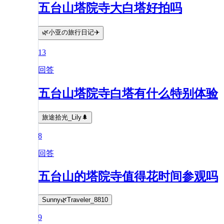
五台山塔院寺大白塔好拍吗
🌿小亚の旅行日记✈️
13
回答
五台山塔院寺白塔有什么特别体验
旅途拾光_Lily🌲
8
回答
五台山的塔院寺值得花时间参观吗
Sunny🌿Traveler_8810
9