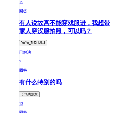
15
回答
有人说故宫不能穿戏服进，我想带
家人穿汉服拍照，可以吗？
YoYo_7I4X1J6U
已解决
7
回答
有什么特别的吗
长恨离别意
13
回答