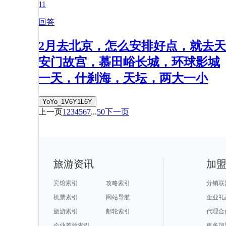
11
回答
2月去北京，怎么安排好点，就去天
安门故宫，慕田峪长城，环球影城
一天，什刹海，天坛，两大一小
YoYo_1V6Y1L6Y
上一页
1
2
3
4
5
6
7
...
50
下一页
旅游资讯
加
宾馆索引
攻略索引
分销联
机票索引
网站导航
企业礼
旅游索引
邮轮索引
代理合
企业差旅索引
更多加