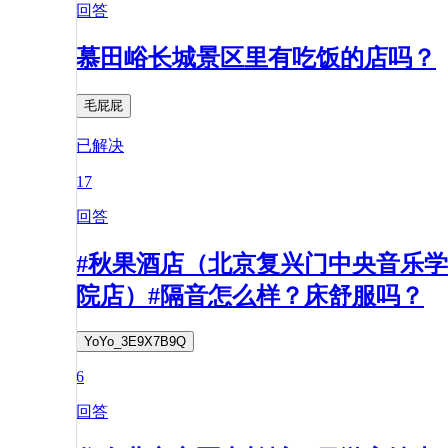
回答
慕田峪长城景区里有吃饭的店吗？
毛屁屁
已解决
17
回答
#秋果酒店（北京复兴门中央音乐学
院店）#隔音怎么样？床舒服吗？
YoYo_3E9X7B9Q
6
回答