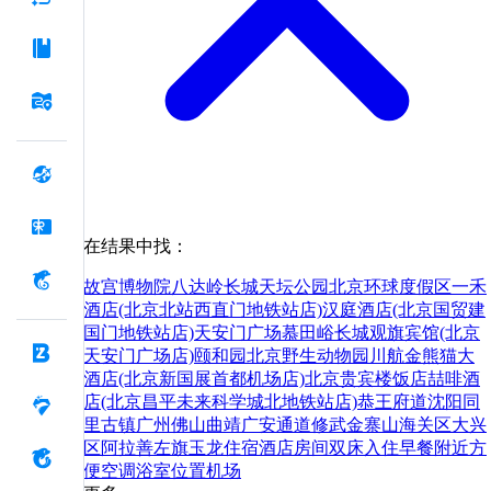
在结果中找：
故宫博物院
八达岭长城
天坛公园
北京环球度假区
一禾
酒店(北京北站西直门地铁站店)
汉庭酒店(北京国贸建
国门地铁站店)
天安门广场
慕田峪长城
观旗宾馆(北京
天安门广场店)
颐和园
北京野生动物园
川航金熊猫大
酒店(北京新国展首都机场店)
北京贵宾楼饭店
喆啡酒
店(北京昌平未来科学城北地铁站店)
恭王府
道
沈阳
同
里古镇
广州
佛山
曲靖
广安
通道
修武
金寨
山海关区
大兴
区
阿拉善左旗
玉龙
住宿
酒店
房间
双床
入住
早餐
附近
方
便
空调
浴室
位置
机场