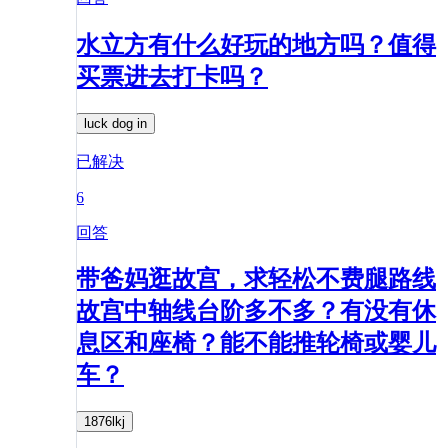
水立方有什么好玩的地方吗？值得
买票进去打卡吗？
luck dog in
已解决
6
回答
带爸妈逛故宫，求轻松不费腿路线
故宫中轴线台阶多不多？有没有休
息区和座椅？能不能推轮椅或婴儿
车？
1876lkj