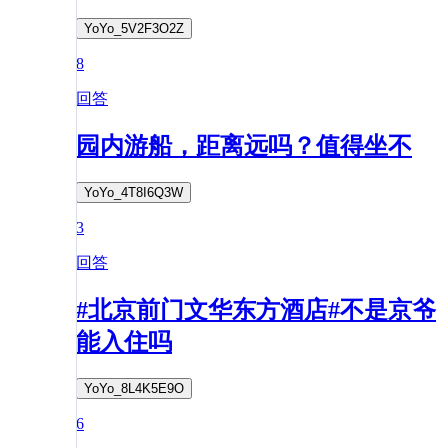
YoYo_5V2F3O2Z
8
回答
园内游船，距离远吗？值得坐不
YoYo_4T8I6Q3W
3
回答
#北京前门文华东方酒店#不是京爷
能入住吗
YoYo_8L4K5E9O
6