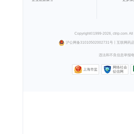
Copyright©
1999-
2026
,
ctrip.com
. Al
沪公网备31010502002731号
丨
互联网药
违法和不良信息举报电话0
网络社会
上海市监
征信网