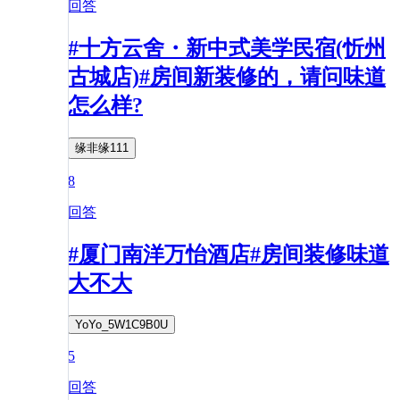
回答
#十方云舍・新中式美学民宿(忻州
古城店)#房间新装修的，请问味道
怎么样?
缘非缘111
8
回答
#厦门南洋万怡酒店#房间装修味道
大不大
YoYo_5W1C9B0U
5
回答