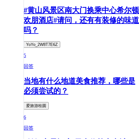
#黄山风景区南大门换乘中心希尔顿
欢朋酒店#请问，还有有装修的味道
吗？
YoYo_2W8T7E6Z
5
回答
当地有什么地道美食推荐，哪些是
必须尝试的？
爱旅游桂圆
6
回答