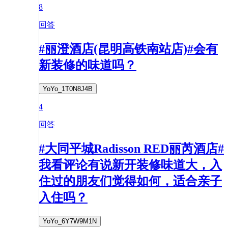
8
回答
#丽澄酒店(昆明高铁南站店)#会有
新装修的味道吗？
YoYo_1T0N8J4B
4
回答
#大同平城Radisson RED丽芮酒店#
我看评论有说新开装修味道大，入
住过的朋友们觉得如何，适合亲子
入住吗？
YoYo_6Y7W9M1N