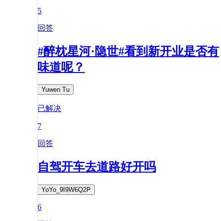
5
回答
#醉枕星河·隐世#看到新开业是否有
味道呢？
Yuwen Tu
已解决
7
回答
自驾开车去道路好开吗
YoYo_9I9W6Q2P
6