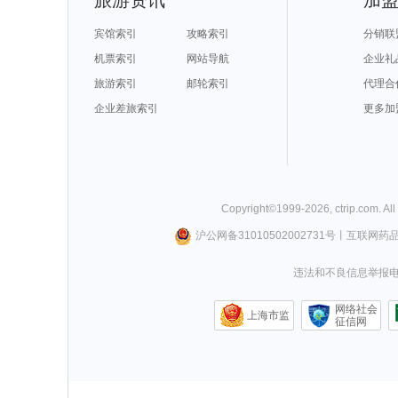
旅游资讯
加
宾馆索引
攻略索引
分销联
机票索引
网站导航
企业礼
旅游索引
邮轮索引
代理合
企业差旅索引
更多加
Copyright©
1999-
2026
,
ctrip.com
. Al
沪公网备31010502002731号
丨
互联网药
违法和不良信息举报电话0
网络社会
上海市监
征信网