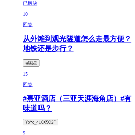
已解决
10
回答
从外滩到观光隧道怎么走最方便？
地铁还是步行？
城副星
15
回答
#熹亚酒店（三亚天涯海角店）#有
味道吗？
YoYo_4U0X5O2F
9