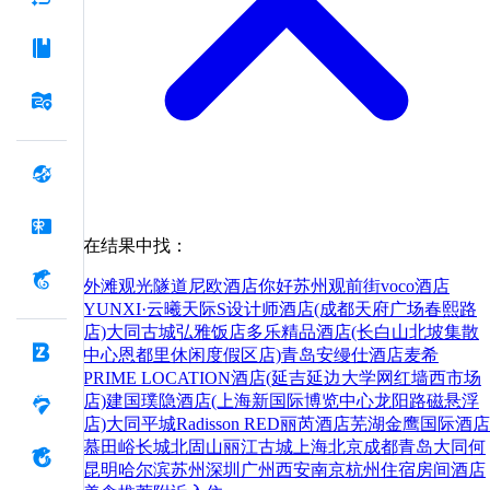
在结果中找：
外滩观光隧道
尼欧酒店
你好
苏州观前街voco酒店
YUNXI·云曦天际S设计师酒店(成都天府广场春熙路
店)
大同古城弘雅饭店
多乐精品酒店(长白山北坡集散
中心恩都里休闲度假区店)
青岛安缦仕酒店
麦希
PRIME LOCATION酒店(延吉延边大学网红墙西市场
店)
建国璞隐酒店(上海新国际博览中心龙阳路磁悬浮
店)
大同平城Radisson RED丽芮酒店
芜湖金鹰国际酒店
慕田峪长城
北固山
丽江古城
上海
北京
成都
青岛
大同
何
昆明
哈尔滨
苏州
深圳
广州
西安
南京
杭州
住宿
房间
酒店