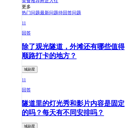
美食
推荐
附近
入住
更多
热门问题
最新问题
待回答问题
11
回答
除了观光隧道，外滩还有哪些值得
顺路打卡的地方？
城副星
11
回答
隧道里的灯光秀和影片内容是固定
的吗？每天有不同安排吗？
城副星