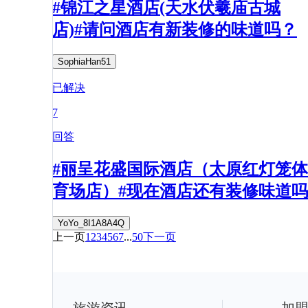
#锦江之星酒店(天水伏羲庙古城
店)#请问酒店有新装修的味道吗？
SophiaHan51
已解决
7
回答
#丽呈花盛国际酒店（太原红灯笼体
育场店）#现在酒店还有装修味道吗
YoYo_8I1A8A4Q
上一页
1
2
3
4
5
6
7
...
50
下一页