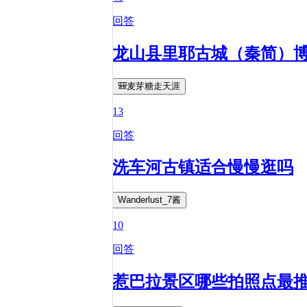
回答
龙山县里耶古城（秦简）
🎒麦芽糖走天涯
13
回答
洗车河古镇适合慢慢逛吗
Wanderlust_7酱
10
回答
惹巴拉景区哪些拍照点最