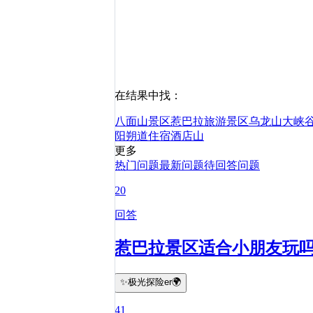
在结果中找：
八面山景区
惹巴拉旅游景区
乌龙山大峡
阳朔
道
住宿
酒店
山
更多
热门问题
最新问题
待回答问题
20
回答
惹巴拉景区适合小朋友玩
✨极光探险er🌍
41