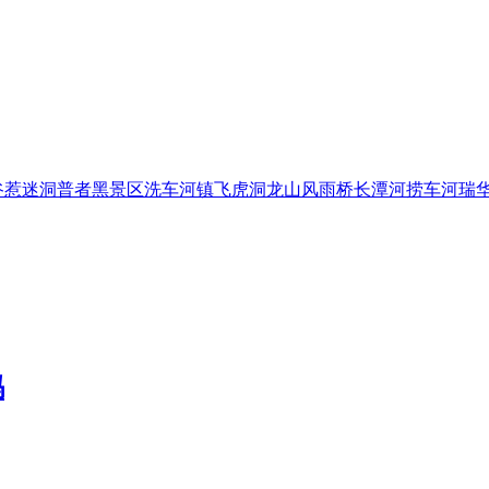
谷
惹迷洞
普者黑景区
洗车河镇
飞虎洞
龙山风雨桥
长潭河
捞车河
瑞华
吗