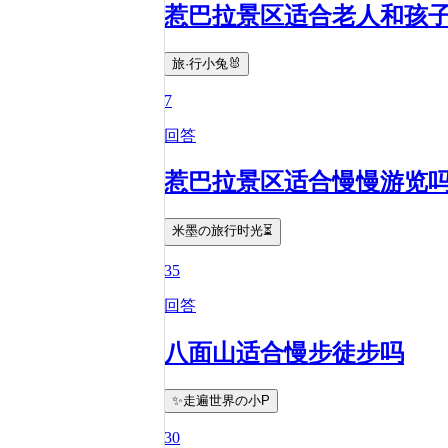
惹巴拉景区适合老人和孩
旅·行小兔🐰
7
回答
惹巴拉景区适合慢慢游览
米墨の旅行时光⏳
35
回答
八面山适合慢步徒步吗
✨走遍世界の小P
30