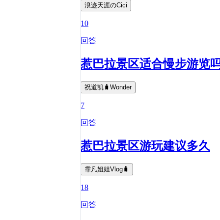
浪迹天涯のCici
10
回答
惹巴拉景区适合慢步游览
祝道凯🧳Wonder
7
回答
惹巴拉景区游玩建议多久
霏凡姐姐Vlog🧳
18
回答