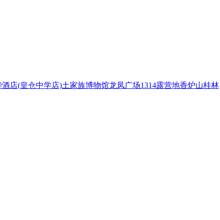
酒店(皇仓中学店)
土家族博物馆
龙凤广场
1314露营地
香炉山
桂林