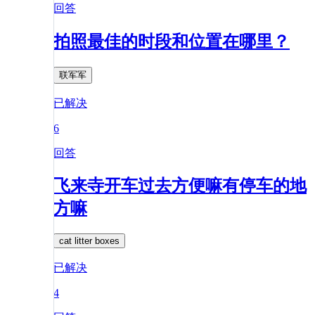
回答
拍照最佳的时段和位置在哪里？
联军军
已解决
6
回答
飞来寺开车过去方便嘛有停车的地
方嘛
cat litter boxes
已解决
4