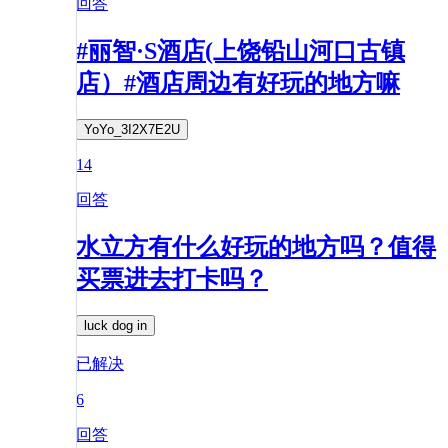
回答
#丽智·S酒店(上饶铅山河口古镇
店）#酒店周边有好玩的地方嘛
YoYo_3I2X7E2U
14
回答
水立方有什么好玩的地方吗？值得
买票进去打卡吗？
luck dog in
已解决
6
回答