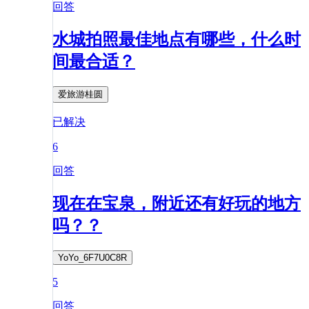
回答
水城拍照最佳地点有哪些，什么时
间最合适？
爱旅游桂圆
已解决
6
回答
现在在宝泉，附近还有好玩的地方
吗？？
YoYo_6F7U0C8R
5
回答