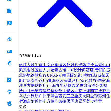
在结果中找：
丽江古城
牛首山文化旅游区
外滩观光隧道
托素湖
钟山
风景名胜区
仙人井
诸葛古镇
STC设计师酒店(贵阳白云
北路地铁站店)
YUNXI·云曦天际S设计师酒店(成都天
府广场春熙路店)
青岛莫蓝海墅酒店(蓝色硅谷·国家海
洋考古博物馆店)
上海野生动物园
老虎滩海洋公园
鸣
沙山月牙泉
东澳岛
桂林尧山景区
北京
上海
南京
成都
青
岛
杭州
昆明
广州
平潭县
西安
三亚
重庆
大同
全球
苏州
住
宿
酒店
附近
停车
方便
吃饭
拍照
周边
景区
美食
推荐
更多