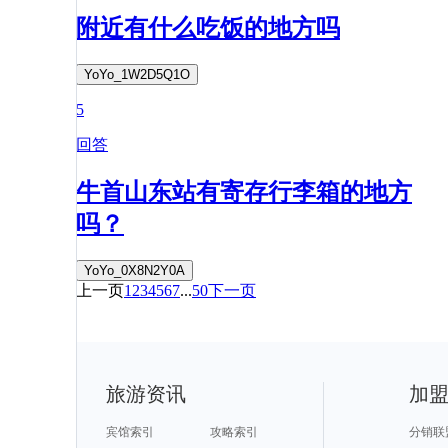
附近有什么吃饭的地方吗
YoYo_1W2D5Q1O
5
回答
牛首山东站有寄存行李箱的地方
吗？
YoYo_0X8N2Y0A
上一页
1
2
3
4
5
6
7
...
50
下一页
旅游资讯
加
宾馆索引
攻略索引
分销联