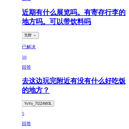
近期有什么展览吗。有寄存行李的
地方吗。可以带饮料吗
艽野 ～
已解决
10
回答
去这边玩完附近有没有什么好吃饭
的地方？
YoYo_7I2Z4W3L
5
回答