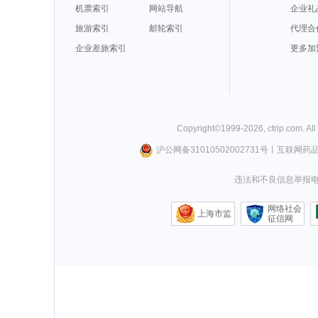
机票索引
网站导航
企业礼
旅游索引
邮轮索引
代理合
企业差旅索引
更多加
Copyright©
1999-
2026
,
ctrip.com
. Al
沪公网备31010502002731号
丨
互联网药
违法和不良信息举报电话0
网络社会
上海市监
征信网