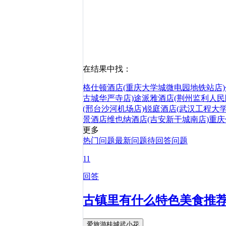
在结果中找：
格仕顿酒店(重庆大学城微电园地铁站店)
古城华严寺店)
途派雅酒店(荆州监利人民
(邢台沙河机场店)
锐庭酒店(武汉工程大
景酒店
维也纳酒店(吉安新干城南店)
重庆
更多
热门问题
最新问题
待回答问题
11
回答
古镇里有什么特色美食推
爱旅游桂城武小花