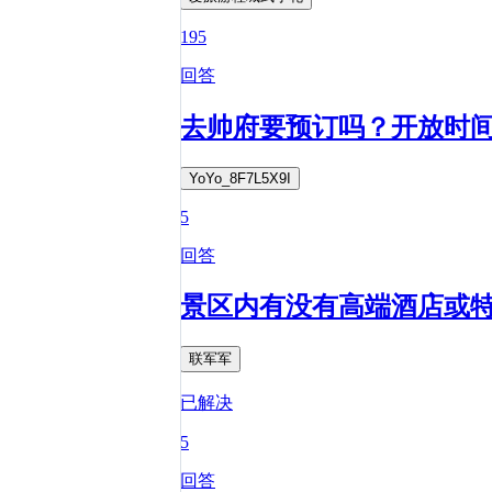
195
回答
去帅府要预订吗？开放时
YoYo_8F7L5X9I
5
回答
景区内有没有高端酒店或
联军军
已解决
5
回答