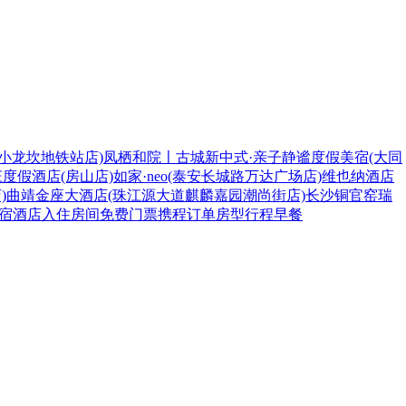
小龙坎地铁站店)
凤栖和院〡古城新中式·亲子静谧度假美宿(大同
度假酒店(房山店)
如家·neo(泰安长城路万达广场店)
维也纳酒店
)
曲靖金座大酒店(珠江源大道麒麟嘉园潮尚街店)
长沙铜官窑瑞
宿
酒店
入住
房间
免费
门票
携程
订单
房型
行程
早餐