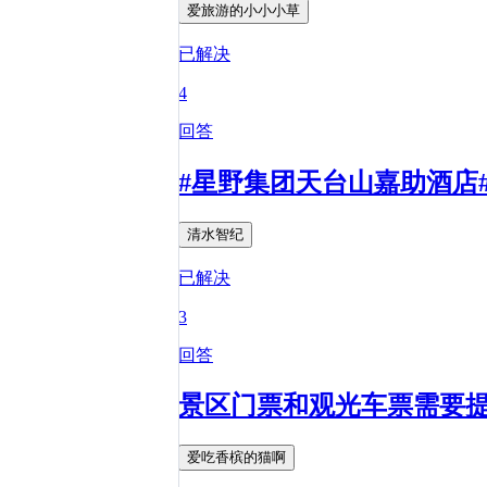
爱旅游的小小小草
已解决
4
回答
#星野集团天台山嘉助酒店
清水智纪
已解决
3
回答
景区门票和观光车票需要
爱吃香槟的猫啊