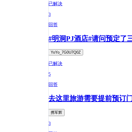
已解决
3
回答
#明洞PJ酒店#请问预定
YoYo_7G0U7Q0Z
已解决
5
回答
去这里旅游需要提前预订
携军辉
3