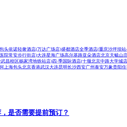
包头依诺轻奢酒店(万达广场店)
盛都酒店
全季酒店(重庆沙坪坝站
医院常安步行街店)
大连星海广场高尔基路亚朵酒店
北京天毓山庄
学武昌校区杨家湾地铁站店)
四·季国际酒店(十堰北京中路大学城店
何
上海
包头
北京
香港
武汉
大连
昆明
长沙
西安
广州
泰安
万象
贵阳
住
荐，是否需要提前预订？