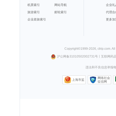
机票索引
网站导航
企业礼
旅游索引
邮轮索引
代理合
企业差旅索引
更多加
Copyright©
1999-
2026
,
ctrip.com
. Al
沪公网备31010502002731号
丨
互联网药
违法和不良信息举报电话0
网络社会
上海市监
征信网