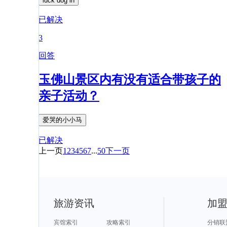
luck dog in
已解决
3
回答
玉佛山景区内有没有适合带孩子的
亲子活动？
爱哭的小小马
已解决
上一页
1
2
3
4
5
6
7
...
50
下一页
旅游资讯
加
宾馆索引
攻略索引
分销联