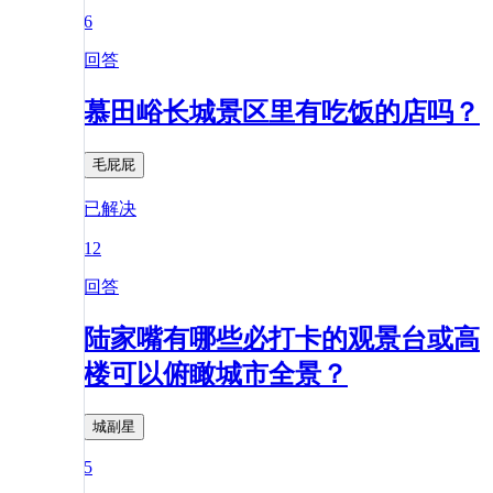
6
回答
慕田峪长城景区里有吃饭的店吗？
毛屁屁
已解决
12
回答
陆家嘴有哪些必打卡的观景台或高
楼可以俯瞰城市全景？
城副星
5