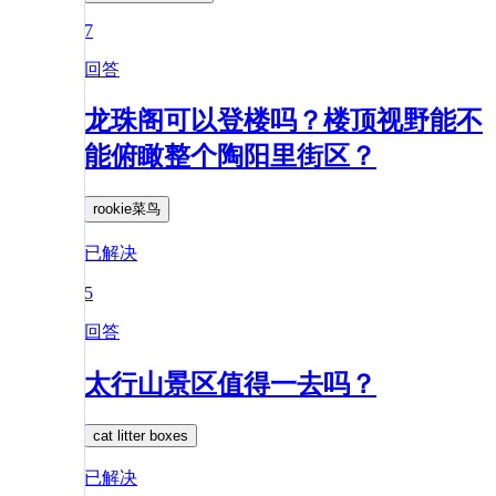
7
回答
龙珠阁可以登楼吗？楼顶视野能不
能俯瞰整个陶阳里街区？
rookie菜鸟
已解决
5
回答
太行山景区值得一去吗？
cat litter boxes
已解决