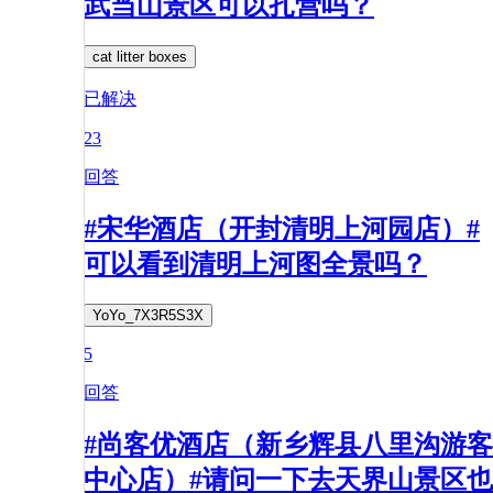
武当山景区可以扎营吗？
cat litter boxes
已解决
23
回答
#宋华酒店（开封清明上河园店）#
可以看到清明上河图全景吗？
YoYo_7X3R5S3X
5
回答
#尚客优酒店（新乡辉县八里沟游客
中心店）#请问一下去天界山景区也