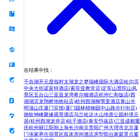
在结果中找：
千岛湖开元度假村
太湖龙之梦瑞峰国际大酒店
哈尔滨
中央大街诺富特酒店(索菲亚教堂店)
定军山
普陀山风
景区
五台山
三亚亚龙湾希尔顿酒店
杭州仁和饭店(西
湖湖滨龙翔桥地铁站店)
杭州西湖柳莺里酒店
黄山光
明顶山庄
厦门宾馆(厦门园林植物园中山路步行街店)
德钦神峰聚缘观景酒店
乌兰哈达火山地质公园
朴境元
居(杭州西湖龙井店)
桔子酒店(泰安岱庙店)
三亚
成都
重
庆
杭州
丽江
阳朔
上海
长沙
南京
贵阳
广州
大理市
北京
厦
门
张家界
住宿
景区
双床
房间
酒店
房型
阳台
家庭
景点
窗