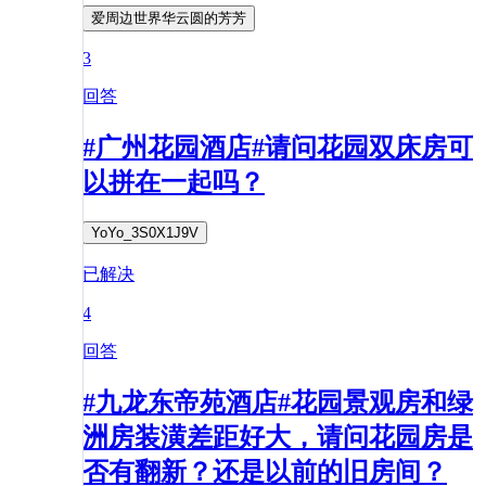
爱周边世界华云圆的芳芳
3
回答
#广州花园酒店#请问花园双床房可
以拼在一起吗？
YoYo_3S0X1J9V
已解决
4
回答
#九龙东帝苑酒店#花园景观房和绿
洲房装潢差距好大，请问花园房是
否有翻新？还是以前的旧房间？