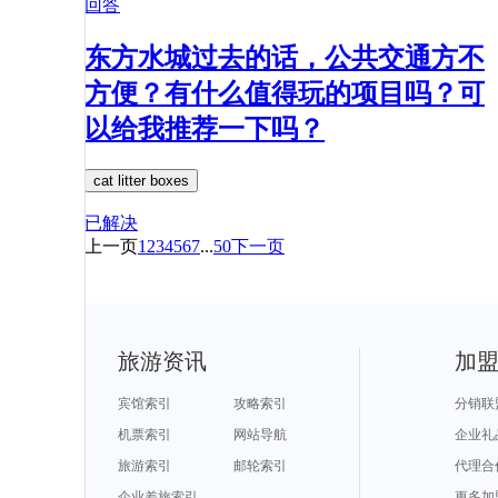
回答
东方水城过去的话，公共交通方不
方便？有什么值得玩的项目吗？可
以给我推荐一下吗？
cat litter boxes
已解决
上一页
1
2
3
4
5
6
7
...
50
下一页
旅游资讯
加
宾馆索引
攻略索引
分销联
机票索引
网站导航
企业礼
旅游索引
邮轮索引
代理合
企业差旅索引
更多加