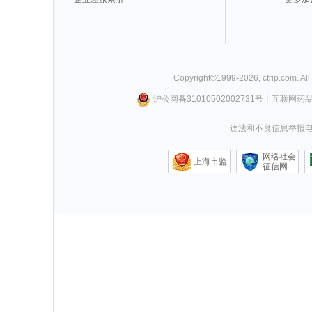
Copyright©
1999-
2026
,
ctrip.com
. Al
沪公网备31010502002731号
丨
互联网药
违法和不良信息举报电话0
网络社会
上海市监
征信网