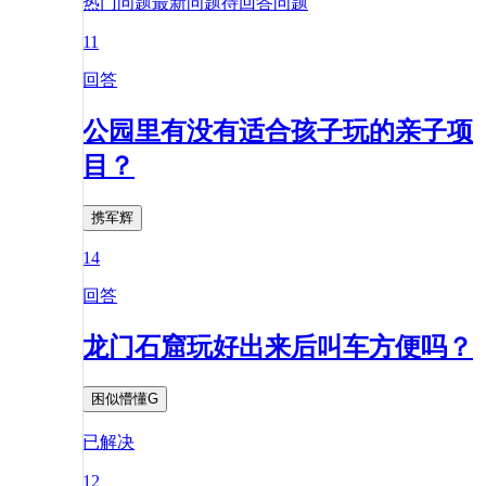
热门问题
最新问题
待回答问题
11
回答
公园里有没有适合孩子玩的亲子项
目？
携军辉
14
回答
龙门石窟玩好出来后叫车方便吗？
困似懵懂G
已解决
12