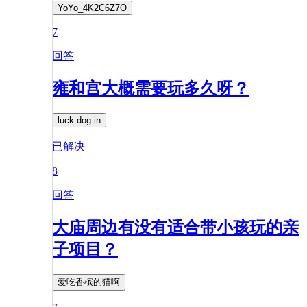
YoYo_4K2C6Z7O
7
回答
雍和宫大概需要玩多久呀？
luck dog in
已解决
8
回答
大庙周边有没有适合带小孩玩的亲
子项目？
爱吃香槟的猫啊