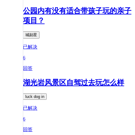
公园内有没有适合带孩子玩的亲子
项目？
城副星
已解决
6
回答
湖光岩风景区自驾过去玩怎么样
luck dog in
已解决
6
回答