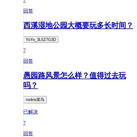
7
回答
西溪湿地公园大概要玩多长时间？
YoYo_3L5Z7G3D
7
回答
愚园路风景怎么样？值得过去玩
吗？
rookie菜鸟
已解决
7
回答