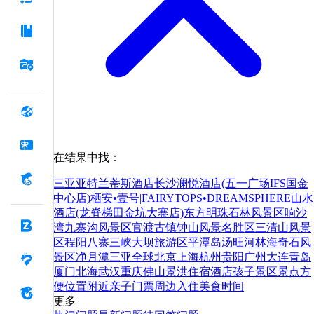
在结果中找：
三亚亚特兰蒂斯酒店
长沙澜悦酒店(五一广场IFS国金
中心店)
栖安•壹号|FAIRYTOPS•DREAMSPHERE山水
酒店(龙脊梯田金坑大寨店)
东方明珠
石林风景区
响沙
湾
九寨沟风景区
官渡古镇
钟山风景名胜区
三清山风景
区
程阳八寨
三峡大坝旅游区
平潭岛
汤旺河林海奇石风
景区
净月潭
三亚
全球
北京
上海
杭州
贵阳
广州
大连
青岛
厦门
北海
武汉
重庆
佛山
景洪
住宿
酒店
孩子
景区
景点
方
便
位置
附近
亲子
门票
周边
入住
美食
时间
更多