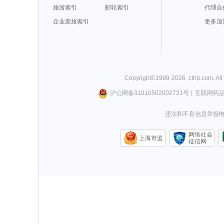
旅游索引
邮轮索引
代理合
企业差旅索引
更多加
Copyright©
1999-
2026
,
ctrip.com
. Al
沪公网备31010502002731号
丨
互联网药
违法和不良信息举报电话0
网络社会
上海市监
征信网