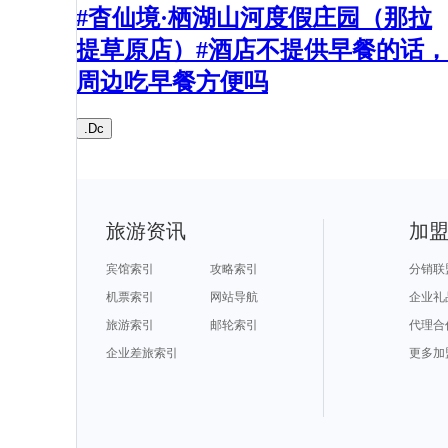
#杳仙境·栖湖山河度假庄园（那拉
提草原店）#酒店不提供早餐的话，
周边吃早餐方便吗
.Dc
旅游资讯
加
宾馆索引
攻略索引
分销联
机票索引
网站导航
企业礼
旅游索引
邮轮索引
代理合
企业差旅索引
更多加