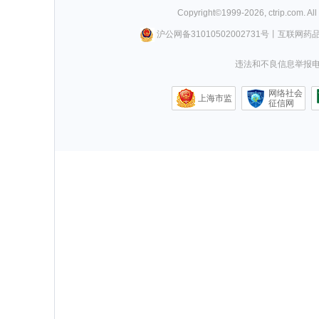
Copyright©
1999-
2026
,
ctrip.com
. Al
沪公网备31010502002731号
丨
互联网药
违法和不良信息举报电话0
网络社会
上海市监
征信网